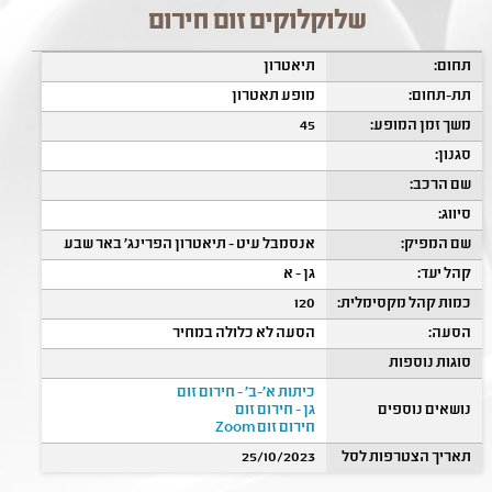
שלוקלוקים זום חירום
תחום:
תיאטרון
תת-תחום:
מופע תאטרון
משך זמן המופע:
45
סגנון:
שם הרכב:
סיווג:
שם המפיק:
אנסמבל עיט - תיאטרון הפרינג' באר שבע
קהל יעד:
גן - א
כמות קהל מקסימלית:
120
הסעה:
הסעה לא כלולה במחיר
סוגות נוספות
כיתות א'-ב' - חירום זום
נושאים נוספים
גן - חירום זום
חירום זום Zoom
תאריך הצטרפות לסל
25/10/2023