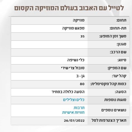
לטייל עם האבוב בעולם המוזיקה הקסום
תחום:
מוזיקה
תת-תחום:
מפגש מוזיקה
משך זמן המופע:
35
סגנון:
שם הרכב:
סיווג:
כלי נשיפה
שם המפיק:
סובול צרי שירי
קהל יעד:
גן - ב
כמות קהל מקסימלית:
80
הסעה:
הסעה כלולה במחיר
סוגות נוספות
כלים וצלילים
תרבות
נושאים נוספים
חוויות אישיות
תאריך הצטרפות לסל
26/07/2022