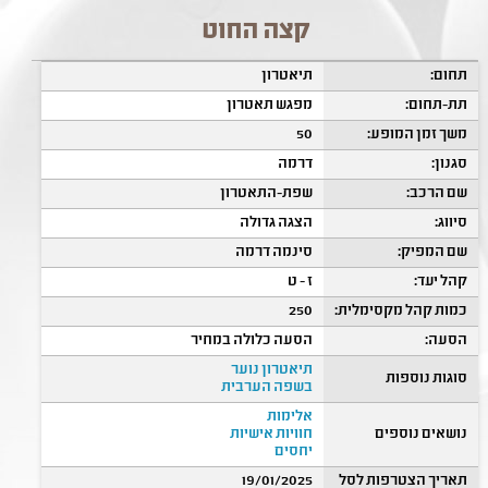
קצה החוט
תחום:
תיאטרון
תת-תחום:
מפגש תאטרון
משך זמן המופע:
50
סגנון:
דרמה
שם הרכב:
שפת-התאטרון
סיווג:
הצגה גדולה
שם המפיק:
סינמה דרמה
קהל יעד:
ז - ט
כמות קהל מקסימלית:
250
הסעה:
הסעה כלולה במחיר
תיאטרון נוער
סוגות נוספות
בשפה הערבית
אלימות
נושאים נוספים
חוויות אישיות
יחסים
תאריך הצטרפות לסל
19/01/2025