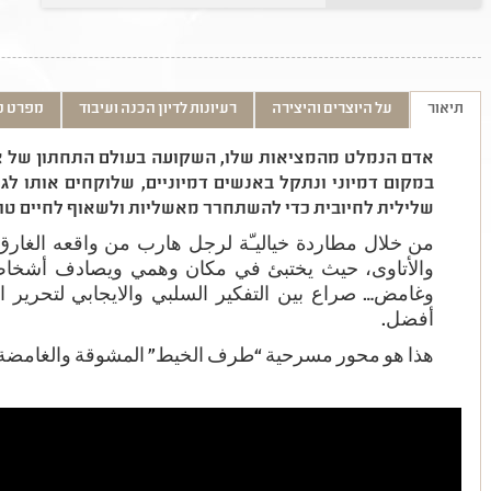
תיאור
על היוצרים והיצירה
רעיונות לדיון הכנה ועיבוד
מפרט ט
אדם הנמלט מהמציאות שלו, השקועה בעולם התחתון של א
במקום דמיוני ונתקל באנשים דמיוניים, שלוקחים אותו לג
שלילית לחיובית כדי להשתחרר מאשליות ולשאוף לחיים טובי
من خلال مطاردة خياليـّة لرجل هارب من واقعه الغارق
والأتاوى، حيث يختبئ في مكان وهمي ويصادف أشخاص
وغامض… صراع بين التفكير السلبي والايجابي لتحرير 
أفضل.
هذا هو محور مسرحية “طرف الخيط” المشوقة والغامضة وا