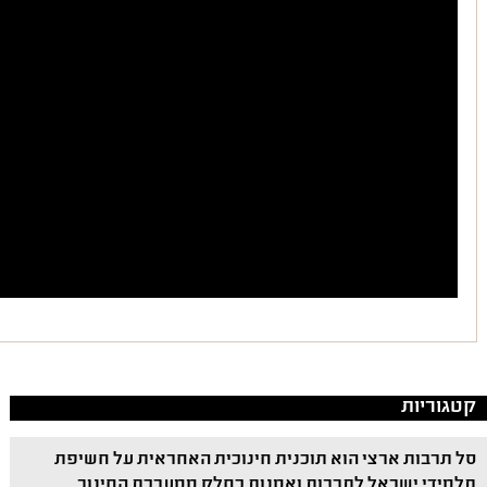
קטגוריות
סל תרבות ארצי הוא תוכנית חינוכית האחראית על חשיפת
תלמידי ישראל לתרבות ואמנות כחלק ממערכת החינוך