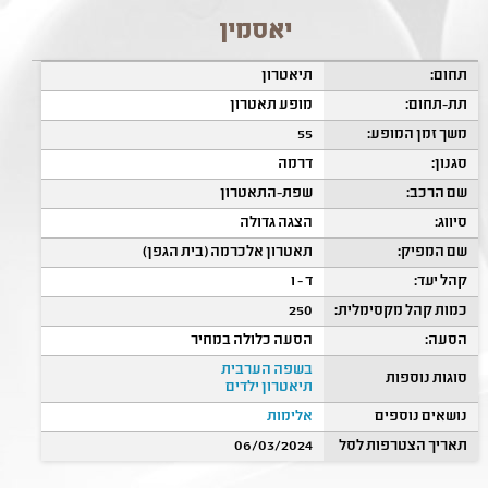
יאסמין
תחום:
תיאטרון
תת-תחום:
מופע תאטרון
משך זמן המופע:
55
סגנון:
דרמה
שם הרכב:
שפת-התאטרון
סיווג:
הצגה גדולה
שם המפיק:
תאטרון אלכרמה (בית הגפן)
קהל יעד:
ד - ו
כמות קהל מקסימלית:
250
הסעה:
הסעה כלולה במחיר
בשפה הערבית
סוגות נוספות
תיאטרון ילדים
נושאים נוספים
אלימות
תאריך הצטרפות לסל
06/03/2024