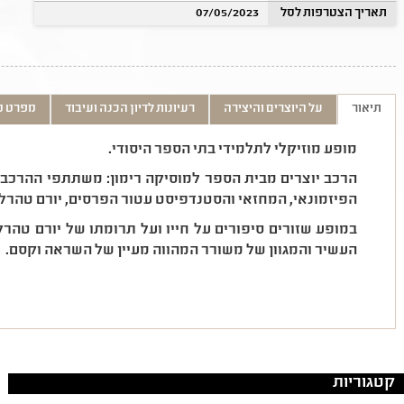
תאריך הצטרפות לסל
07/05/2023
תיאור
על היוצרים והיצירה
רעיונות לדיון הכנה ועיבוד
מפרט ט
מופע מוזיקלי לתלמידי בתי הספר היסודי.
הרכב יוצרים מבית הספר למוסיקה רימון: משתתפי ההרכב יש
הפיזמונאי, המחזאי והסטנדפיסט עטור הפרסים, יורם טהרלב
במופע שזורים סיפורים על חייו ועל תרומתו של יורם טהר
העשיר והמגוון של משורר המהווה מעיין של השראה וקסם.
קטגוריות