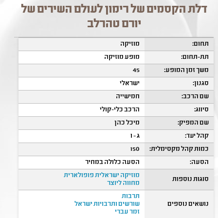
דלת הקסמים של רימון לעולם השירים של
יורם טהרלב
תחום:
מוזיקה
תת-תחום:
מופע מוזיקה
משך זמן המופע:
45
סגנון:
ישראלי
שם הרכב:
חמישייה
סיווג:
הרכב כלי-קולי
שם המפיק:
מיכל כהן
קהל יעד:
ג - ו
כמות קהל מקסימלית:
150
הסעה:
הסעה כלולה במחיר
מוזיקה ישראלית פופולארית
סוגות נוספות
מחווה ליוצר
תרבות
נושאים נוספים
שורשים ותרבויות ישראל
זמר עברי