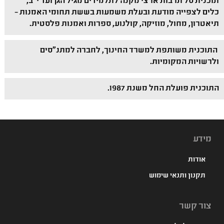
תוכנית סל תרבות ארצי מקנה לתלמידים מגיל הגן ועד י"ב,
כלים לצפייה מודעת ובעלת משמעות בששת תחומי האמנות –
תיאטרון, מחול, מוזיקה, קולנוע, ספרות ואמנות פלסטית.
התוכנית משותפת למשרד החינוך, לחברה למתנ"סים
ולרשויות המקומיות.
התוכנית פועלת החל משנת 1987.
מידע
אודות
תקנון ותנאי שימוש
צור קשר