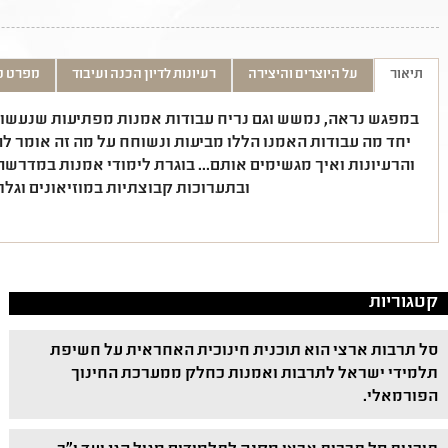
תיאור
על היוצרים והיצירה
רעיונות לדיון הכנה ועיבוד
מפרט ט
במפגש נראה, נמשש וגם נריח עבודות אמנות מפתיעות שנעשו מ
יחד מה עבודות האמנו הללו מביעות ונשוחח על מה זה אומר להי
והרעיונות ואיך מגשימים אותם... בוגרת לימודי אמנות במדרשה
ובתערוכות קבוצתיות במוזיאונים וגלר
קטגוריות
סל תרבות ארצי הוא תוכנית חינוכית האחראית על חשיפת
תלמידי ישראל לתרבות ואמנות כחלק ממערכת החינוך
הפורמאלי.