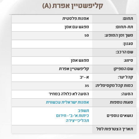
קליפשטיין אפרת (A)
תחום:
אמנות פלסטית
תת-תחום:
מפגש עם אמן
משך זמן המופע:
50
סגנון:
שם הרכב:
סיווג:
מפגש אמן
שם המפיק:
קליפשטיין אפרת
קהל יעד:
א - יב
כמות קהל מקסימלית:
35
הסעה:
הסעה לא כלולה במחיר
סוגות נוספות
אמנות ישראלית עכשווית
תשפב
נושאים נוספים
כיתות א'-ב' - חירום
תהליכי יצירה
תאריך הצטרפות לסל