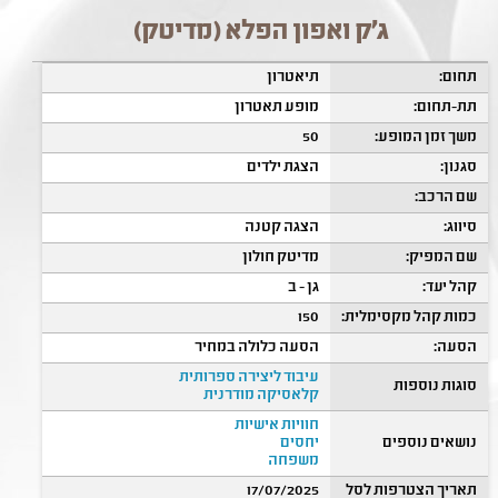
ג'ק ואפון הפלא (מדיטק)
תחום:
תיאטרון
תת-תחום:
מופע תאטרון
משך זמן המופע:
50
סגנון:
הצגת ילדים
שם הרכב:
סיווג:
הצגה קטנה
שם המפיק:
מדיטק חולון
קהל יעד:
גן - ב
כמות קהל מקסימלית:
150
הסעה:
הסעה כלולה במחיר
עיבוד ליצירה ספרותית
סוגות נוספות
קלאסיקה מודרנית
חוויות אישיות
נושאים נוספים
יחסים
משפחה
תאריך הצטרפות לסל
17/07/2025