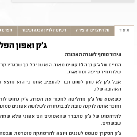
תיאור
על היוצרים והיצירה
רעיונות לדיון הכנה ועיבוד
מפרט ט
ג'ק ואפון הפל
עיבוד סוחף לאגדה האהובה
החיים של ג'ק בן ה 10 קשים מאוד. הוא עני כל כך 
שלו תמיד עייפה ומודאגת.
אבל ג'ק לא נותן לשום דבר להעציב אותו כי הוא מוצא
האהובה שלו.
כשאמא של ג'ק מחליטה למכור את הפרה, ג'ק נחוש לווד
ומוכר אותה לזקנה טובת לב בתמורה לשלושה אפונים מסתור
לתדהמתו של ג'ק מתברר שהאפונים הם אפוני פלא שמהם 
שבשמים.
ג'ק הסקרן מטפס לעננים ויוצא להרפתקה מוטרפת שבמה