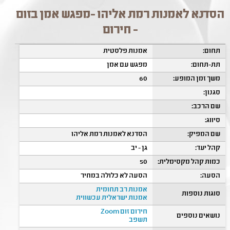
הסדנא לאמנות רמת אליהו -מפגש אמן בזום
- חירום
תחום:
אמנות פלסטית
תת-תחום:
מפגש עם אמן
משך זמן המופע:
60
סגנון:
שם הרכב:
סיווג:
שם המפיק:
הסדנא לאמנות רמת אליהו
קהל יעד:
גן - יב
כמות קהל מקסימלית:
50
הסעה:
הסעה לא כלולה במחיר
אמנות רב תחומית
סוגות נוספות
אמנות ישראלית עכשווית
חירום זום Zoom
נושאים נוספים
תשפב