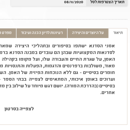
תאריך הצטרפות לסל
08/11/2020
תיאור
על היוצרים והיצירה
רעיונות לדיון הכנה ועיבוד
מפרט ט
אמני הסדנא ישתפו בסיפורים ובתהליכי היצירה שמאח
לסדנאות המקצועיות שבהן הם עובדים במבנה הסדנא ברמת 
האמן, על שגרת החיים והעבודה שלו, ועל מקומו בקהילה ו
מאוד, משולבות ברפרנסים והדגמות, הפעלות והתנסויות מ
חומרים בסיסיים - גם ללא הנוכחות הפיזית של האמן. הש
וערוכים באופן איכותי, המתאימים לצפייה בבתי הספר 
בסיסיים (בהדרכת המורה). יושם דגש מיוחד על שילוב בין מד
אחרים.
לצפייה בסרטון