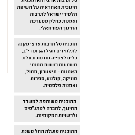
סל תרבות ארצי הוא תוכנית
חינוכית האחראית על חשיפת
תלמידי ישראל לתרבות
ואמנות כחלק ממערכת
החינוך הפורמאלי.
תוכנית סל תרבות ארצי מקנה
לתלמידים מגיל הגן ועד י"ב,
כלים לצפייה מודעת ובעלת
משמעות בששת תחומי
האמנות – תיאטרון, מחול,
מוזיקה, קולנוע, ספרות
ואמנות פלסטית.
התוכנית משותפת למשרד
החינוך, לחברה למתנ"סים
ולרשויות המקומיות.
התוכנית פועלת החל משנת