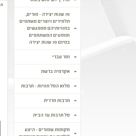
מדריך לשימוש באתר
תי
70 שנות יצירה - מורים,
מ
תלמידים ויוצרים משתפים
בחוויותיהם ממפגשים
א
ומופעים המשתתפים
ח
במיזם 70 שנות יצירה
א
ו
זמר עברי
א
-
אקדמיה ברשת
א
מלוא הסל חוויות - תרבות
א
א
תרבות חרדית
ה
סל תרבות עד הבית
מקומות שמורים - היצע