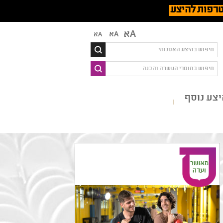
רפות להיצע
Aא
Aא
Aא
צע נוסף