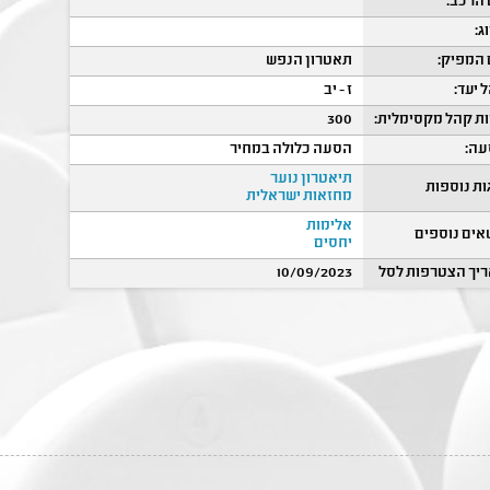
הרכב:
ג:
המפיק:
תאטרון הנפש
 יעד:
ז - יב
ת קהל מקסימלית:
300
ה:
הסעה כלולה במחיר
תיאטרון נוער
ות נוספות
מחזאות ישראלית
אלימות
אים נוספים
יחסים
יך הצטרפות לסל
10/09/2023