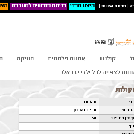
היצע חרדי
כניסת מורשים למערכת
הצט
ה
|
ממונת נגישות
|
ל
קולנוע
אמנות פלסטית
מוזיקה
הי
חות לצפייה לכל ילדי ישראל!
ולות
ם:
תיאטרון
תחום:
מופע תאטרון
 זמן המופע:
60
ון: