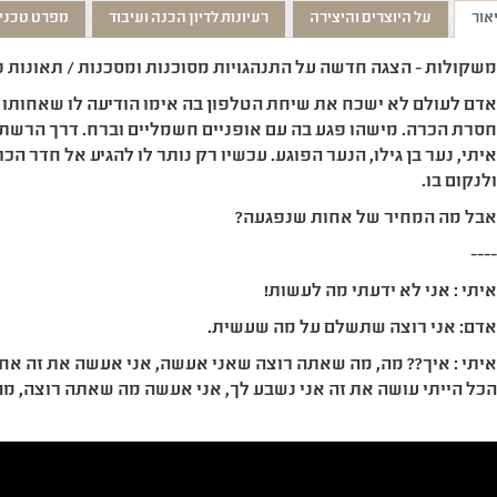
אור
על היוצרים והיצירה
רעיונות לדיון הכנה ועיבוד
מפרט טכני
שקולות - הצגה חדשה על התנהגויות מסוכנות ומסכנות / תאונות פ
דם לעולם לא ישכח את שיחת הטלפון בה אימו הודיעה לו שאחותו 
סרת הכרה. מישהו פגע בה עם אופניים חשמליים וברח. דרך הרש
יתי, נער בן גילו, הנער הפוגע. עכשיו רק נותר לו להגיע אל חדר ה
לנקום בו.
בל מה המחיר של אחות שנפגעה?
---
יתי : אני לא ידעתי מה לעשות!
דם: אני רוצה שתשלם על מה שעשית.
יתי : איך?? מה, מה שאתה רוצה שאני אעשה, אני אעשה את זה אחי.
כל הייתי עושה את זה אני נשבע לך, אני אעשה מה שאתה רוצה, מה ש