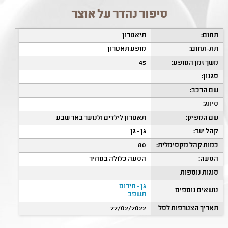
סיפור נהדר על אוצר
תחום:
תיאטרון
תת-תחום:
מופע תאטרון
משך זמן המופע:
45
סגנון:
שם הרכב:
סיווג:
שם המפיק:
תאטרון לילדים ולנוער באר שבע
קהל יעד:
גן - גן
כמות קהל מקסימלית:
80
הסעה:
הסעה כלולה במחיר
סוגות נוספות
גן - חירום
נושאים נוספים
תשפב
תאריך הצטרפות לסל
22/02/2022