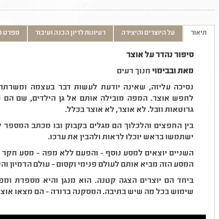
תיאור
על היוצרים והיצירה
רעיונות לדיון הכנה ועיבוד
מפרט ט
סיפור נהדר על אוצר
מאת ובבימוי
חנוך רעים
נסיכה עליזה, שאינה יודעת לעשות דבר בעצמה ומשרתה ה
לחפש אוצר. המפה מובילה אותם אל גן הילדים, שם הם 
גרוטאות וזבל. לא אוצר, לא אוצר בכלל.
בין החפצים והלכלוך הם מגלים בקבוק ובו מכתב המספר 
ישתמשו בראש יוכלו לראות ולהבין את ערכו.
השניים יוצאים למסע נוסף - והפעם ללא מפה – מסע חקר
המסע הזה מביא אותם לעולם פנימי וקסום – עולם הדמיון והי
ביחד הם יוצרים הצגה קטנה. הוא מנגן והיא מספרת ומ
שימוש בכל מה שיש בתיבה. המסקנה ברורה – הם מצאו אוצ