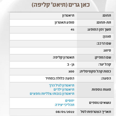
כאן גרים (תיאט' קליפה)
תחום:
תיאטרון
תת-תחום:
מופע תאטרון
משך זמן המופע:
45
סגנון:
שם הרכב:
סיווג:
שם המפיק:
תאטרון קליפה
קהל יעד:
גן - ב
כמות קהל מקסימלית:
300
הסעה:
הסעה כלולה במחיר
תיאטרון לגיל הרך
סוגות נוספות
תיאטרון ילדים
תיאטרון בובות/צלליות/חפצים
יחסים
נושאים נוספים
תהליכי יצירה
תאריך הצטרפות לסל
08/05/2022