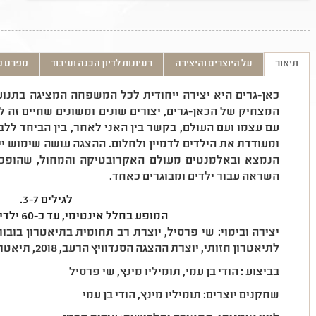
תיאור
על היוצרים והיצירה
רעיונות לדיון הכנה ועיבוד
מפרט ט
כאן-גרים היא יצירה ייחודית לכל המשפחה המציגה בתנוע
המצחיק של הכאן-גרים, יצורים שונים ומשונים שחיים זה 
עם עצמו ועם העולם, בקשר בין האני לאחר, בין הביחד ל
ומעודדת את הילדים לדמיין ולחלום. ההצגה עושה שימוש ייח
הנמצא ובאלמנטים מעולם האקרובטיקה והמחול, שהופ
השראה עבור ילדים ומבוגרים כאחד.
לגילים 3-7.
המופע בחלל אינטימי, עד כ-60 ילדים והורים בקהל.
יצירה ובימוי: שי פרסיל, יוצרת רב תחומית בתיאטרון בובו
לתיאטרון חזותי, יוצרת ההצגה הסנדוויץ הרעב, 2018, תיאטרון הקרון.
בביצוע : הודי בן עמי, תומיליו מינץ, שי פרסיל
שחקנים יוצרים: תומיליו מינץ, הודי בן עמי