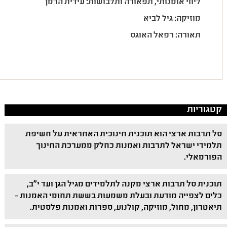
ליווי אומנותי, תפאורה ותלבושות: עידית הרמן
מוזיקה: גיל לביא
תאורה: רפאל האוגס
קטגוריות
סל תרבות ארצי הוא תוכנית חינוכית האחראית על חשיפת
תלמידי ישראל לתרבות ואמנות כחלק ממערכת החינוך
הפורמאלי.
תוכנית סל תרבות ארצי מקנה לתלמידים מגיל הגן ועד י"ב,
כלים לצפייה מודעת ובעלת משמעות בששת תחומי האמנות –
תיאטרון, מחול, מוזיקה, קולנוע, ספרות ואמנות פלסטית.