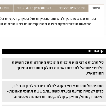
תיאור
על היוצרים והיצירה
רעיונות לדיון הכנה ועיבוד
מפרט ט
הכרות עם שפת הקולנוע ועם טכניקות של הפקה, והקניית כלי
המפגש תודגם הפקת סצנת מתח קולנועית בהשתתפות התלמי
קטגוריות
סל תרבות ארצי הוא תוכנית חינוכית האחראית על חשיפת
תלמידי ישראל לתרבות ואמנות כחלק ממערכת החינוך
הפורמאלי.
תוכנית סל תרבות ארצי מקנה לתלמידים מגיל הגן ועד י"ב,
כלים לצפייה מודעת ובעלת משמעות בששת תחומי האמנות –
תיאטרון, מחול, מוזיקה, קולנוע, ספרות ואמנות פלסטית.