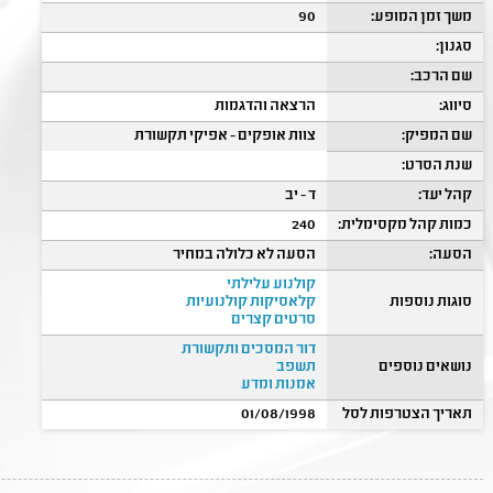
משך זמן המופע:
90
סגנון:
שם הרכב:
סיווג:
הרצאה והדגמות
שם המפיק:
צוות אופקים - אפיקי תקשורת
שנת הסרט:
קהל יעד:
ד - יב
כמות קהל מקסימלית:
240
הסעה:
הסעה לא כלולה במחיר
קולנוע עלילתי
סוגות נוספות
קלאסיקות קולנועיות
סרטים קצרים
דור המסכים ותקשורת
נושאים נוספים
תשפב
אמנות ומדע
תאריך הצטרפות לסל
01/08/1998