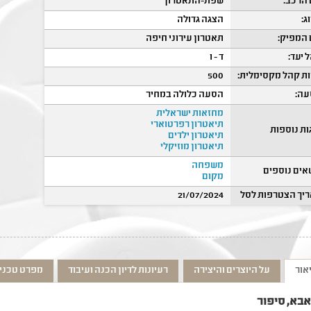
הרכב:
שפת-התאטרון
ג:
הצגה גדולה
המפיק:
תאטרון עירוני חיפה
 יעד:
ד - ו
ת קהל מקסימלית:
500
ה:
הסעה כלולה במחיר
מחזאות ישראלית
תיאטרון רפרטוארי
ות נוספות
תיאטרון ילדים
תיאטרון מוזיקלי
משפחה
אים נוספים
מקום
יך הצטרפות לסל
21/07/2024
אור
על היוצרים והיצירה
רעיונות לדיון הכנה ועיבוד
מפרט טכני
בא, סיפור