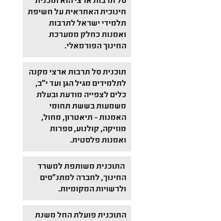
סל תרבות ארצי הוא תוכנית
חינוכית האחראית על חשיפת
תלמידי ישראל לתרבות
ואמנות כחלק ממערכת
החינוך הפורמאלי.
תוכנית סל תרבות ארצי מקנה
לתלמידים מגיל הגן ועד י"ב,
כלים לצפייה מודעת ובעלת
משמעות בששת תחומי
האמנות – תיאטרון, מחול,
מוזיקה, קולנוע, ספרות
ואמנות פלסטית.
התוכנית משותפת למשרד
החינוך, לחברה למתנ"סים
ולרשויות המקומיות.
התוכנית פועלת החל משנת