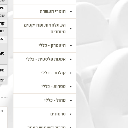
שם 
סיוו
חומרי העשרה
שם 
קהל
השתלמויות ופרויקטים
כמו
מיוחדים
הסע
תיאטרון - כללי
סוג
אמנות פלסטית - כללי
נוש
קולנוע - כללי
תאר
ספרות - כללי
מחול - כללי
תי
סרטונים
א