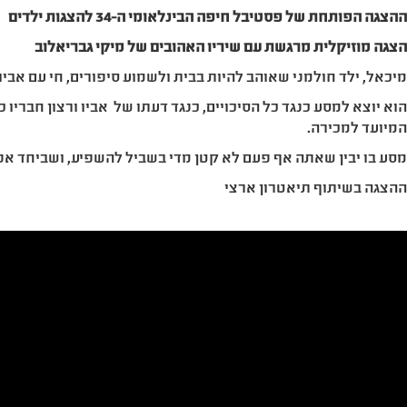
הצגה הפותחת של פסטיבל חיפה הבינלאומי ה-34 להצגות ילדים
צגה מוזיקלית מרגשת עם שיריו האהובים של מיקי גבריאלוב
יכאל, ילד חולמני שאוהב להיות בבית ולשמוע סיפורים, חי עם אביו
וא יוצא למסע כנגד כל הסיכויים, כנגד דעתו של אביו ורצון חבריו
מיועד למכירה.
סע בו יבין שאתה אף פעם לא קטן מדי בשביל להשפיע, ושביחד א
הצגה בשיתוף תיאטרון ארצי