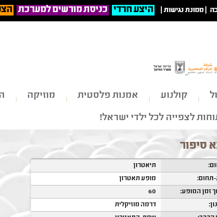
היצע חרדי
כניסת מורשים למערכת
הצט
ה
|
ממונת נגישות
|
ל
קולנוע
אמנות פלסטית
מוזיקה
הי
חות לצפייה לכל ילדי ישראל!
 סיפור
ם:
תיאטרון
תחום:
מופע תאטרון
 זמן המופע:
60
ון:
דרמה מוזיקלית