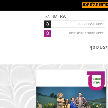
רפות להיצע
Aא
Aא
Aא
צע נוסף