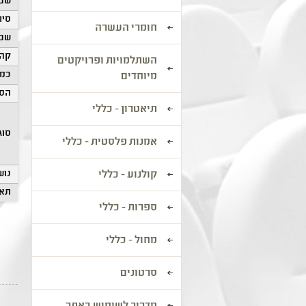
שם 
סיוו
חומרי העשרה
שם 
קהל
השתלמויות ופרויקטים
כמו
מיוחדים
הסע
תיאטרון - כללי
סוג
אמנות פלסטית - כללי
נוש
קולנוע - כללי
תאר
ספרות - כללי
מחול - כללי
סרטונים