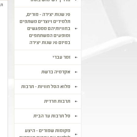
מדריך לשימוש באתר
תי
70 שנות יצירה - מורים,
ק
תלמידים ויוצרים משתפים
ל
בחוויותיהם ממפגשים
ומופעים המשתתפים
ג
במיזם 70 שנות יצירה
א
ל
זמר עברי
ב
ב
אקדמיה ברשת
ב
מ
מלוא הסל חוויות - תרבות
ה
ב
תרבות חרדית
ה
ב
סל תרבות עד הבית
מ
מקומות שמורים - היצע
ו