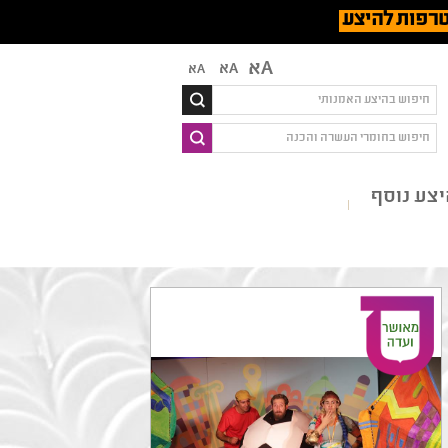
רפות להיצע
Aא
Aא
Aא
צע נוסף