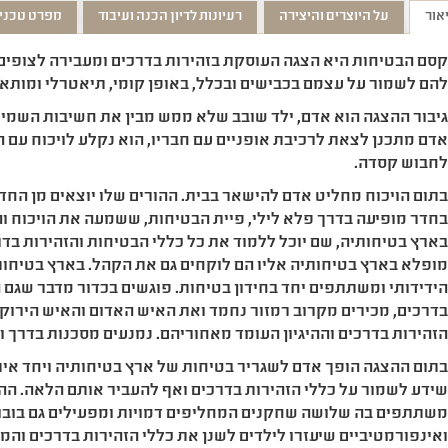
אור
על היוצרים והיצירה
רעיונות לדיון הכנה ועיבוד
מפרט טכני
סם הבטיחות היא הצגה העוסקת בזהירות בדרכים ומעבירה לצופים 
הם לשמור על עצמם בכבישים ובכלל, באופן קומי, תיאטרלי ומותאם
יבור ההצגה הוא אדם, ילד שובב שלא ממש מבין את חשיבות השמיר
דם מתכנן לצאת לרכיבת אופניים עם חבריו, הוא נקלע לויכוח עם 
חבוש קסדה.
תום הויכוח מחליט אדם להישאר בבית. ההורים שלו יוצאים מן החדר
חדר מופיעה בדרך פלא לילי, פיית הבטיחות, ששמעה את הויכוח 
ארץ בטיחותיה, שם יוכל ללמוד את כל כללי הבטיחות והזהירות בדרכ
ופלא בארץ בטיחותיה אליו הם לוקחים גם את הקהל. בארץ בטיחות
ידידותי ומשתתפים יחד בחידון בטיחות. פוגשים בכדור מדבר שגם ה
דרכים, מכירים מקרוב רמזור נחמד ואת האיש האדום והאיש הירוק ש
זהירות בדרכים וההיגיון העומד מאחוריהם. נמנעים מסכנות בדרך וח
תום ההצגה הופך אדם לשגריר בטיחות של ארץ בטיחותיה ויחד איתו
שתתפים בה שלושה שחקנים המחליפים דמויות ומפעילים גם בובות.
אינפורמטיביים שיעזרו לילדים לשנן את כללי הזהירות בדרכים וה