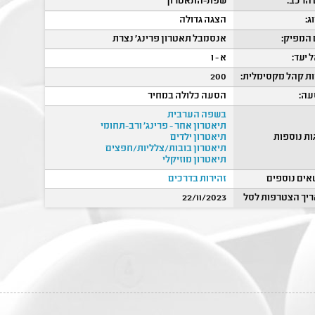
הרכב:
שפת-התאטרון
ג:
הצגה גדולה
המפיק:
אנסמבל תאטרון פרינג' נצרת
 יעד:
א - ו
ת קהל מקסימלית:
200
ה:
הסעה כלולה במחיר
בשפה הערבית
תיאטרון אחר - פרינג' ורב-תחומי
ות נוספות
תיאטרון ילדים
תיאטרון בובות/צלליות/חפצים
תיאטרון מוזיקלי
אים נוספים
זהירות בדרכים
יך הצטרפות לסל
22/11/2023