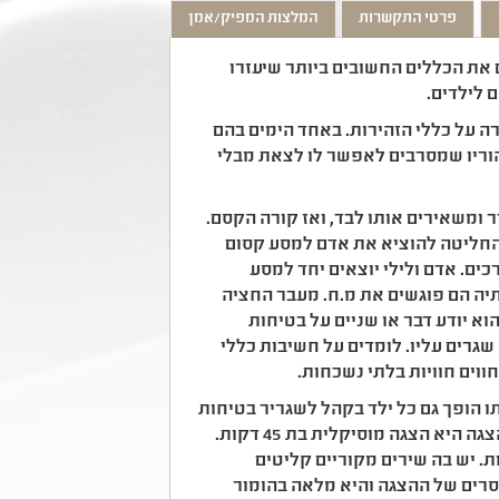
פרטי התקשרות
המלצות המפיק/אמן
את הכללים החשובים ביותר שיעזרו
 לילדים.
ה על כללי הזהירות. באחד הימים בהם
הוריו שמסרבים לאפשר לו לצאת מבלי
 ומשאירים אותו לבד, ואז קורה הקסם.
והחליטה להוציא את אדם למסע קסום
ים. אדם ולילי יוצאים יחד למסע
יה הם פוגשים את מ.ח. מעבר החציה
וא יודע דבר או שניים על בטיחות
גרים עליו. לומדים על חשיבות כללי
ווים חוויות בלתי נשכחות.
 הופך גם כל ילד בקהל לשגריר בטיחות
שידע לשמור על כללי הזהירות בדרכים ואף להעביר אותם הלאה. ההצגה היא הצגה מוסיקלית בת 45 דקות.
 יש בה שירים מקוריים קליטים
מסרים של ההצגה והיא מלאה בהומור