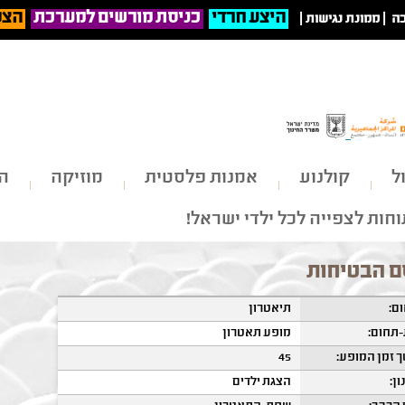
היצע חרדי
כניסת מורשים למערכת
הצט
ה
|
ממונת נגישות
|
ל
קולנוע
אמנות פלסטית
מוזיקה
הי
חות לצפייה לכל ילדי ישראל!
 הבטיחות
ם:
תיאטרון
תחום:
מופע תאטרון
 זמן המופע:
45
ון:
הצגת ילדים