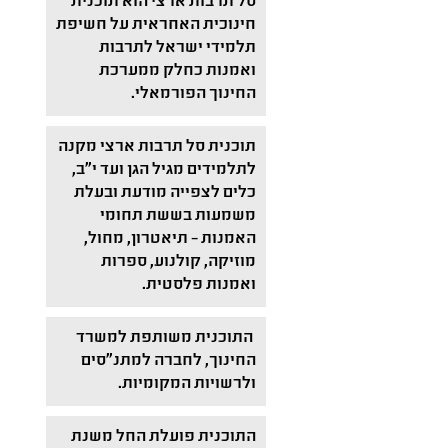
סל תרבות ארצי הוא תוכנית
חינוכית האחראית על חשיפת
תלמידי ישראל לתרבות
ואמנות כחלק ממערכת
החינוך הפורמאלי.
תוכנית סל תרבות ארצי מקנה
לתלמידים מגיל הגן ועד י"ב,
כלים לצפייה מודעת ובעלת
משמעות בששת תחומי
האמנות – תיאטרון, מחול,
מוזיקה, קולנוע, ספרות
ואמנות פלסטית.
התוכנית משותפת למשרד
החינוך, לחברה למתנ"סים
ולרשויות המקומיות.
התוכנית פועלת החל משנת