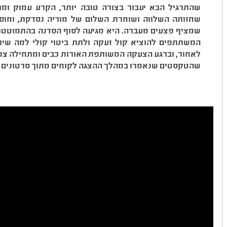
שהתרגיל הבא יעבור בצורה טובה יותר, הקרע עמוק ו
שחזותה השלווה ושוחרת השלום של מוריה נסדקת, וחוס
שמציף פצעים מעברה. היא מגיעה לסוף הסדנה בהתמוטטות
המשתתפים להוציא קול זעקה ולתת ביטוי קולי למה שיו
לאחור, וברגע הצעקה המשותפת האורות כבים ומתחילה צפי
שהטקסטים שנאמרו במהלך ההצגה לקוחים מתוך סרטונים 