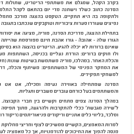
בקרב הקהל, שמגלם את משתתפי הריטריט, שתולות דמו
הסדנה כתוב כשלד וישתנה מדי יום בהתאם לקהל התלמיד
ולתקופה בה היא תתקיים. הטקסט בהצגה מורכב מתמליל
נפיצים שעוררו סערות ציבוריות וטוקבקים שנכתבו בתגובה 
בתחילת ההצגה, מדריכת הסדנה, מוריה, מציגה את יסוד
הגורו שלה - אהובהֿ - גורו אהבת חינם מפורסמת שהייתה
שאינם ברורות לא יכלה להגיע. הריטריט בהצגה הוא בסימ
ולו חוקים ברורים: הורדת נעליים בכניסה, השתתפות מ
והכלת האחר. במהלכו, מוריה משתמשת בשיטות שונות (חלק
את המחקר הפנימי של המשתתפים: משיתוף והכלה, דרך 
למשחקי תפקידים.
הסדנה שמתחילה באווירה נעימה ומכילה, אט אט מת
והמשתתפים בעל כורחם עוברים משברים ותגליות.
במהלך הסדנה צפים מתחים וקשיים בין חברי הקבוצה. 
ל'שירה מגבשת' ככלי להתקרבות ולהרגעה, מתוך תפיסה
ומלכד, בליווי כלים אתניים וריקודים פניאוריתמים (ריקוד רוח
למרות המאמצים, הקשיים ממשיכים לצוף וחריצי מחלוקת ק
מנסה להפוך את החיכוכים להזדמנויות, אך כל מאמציה לע