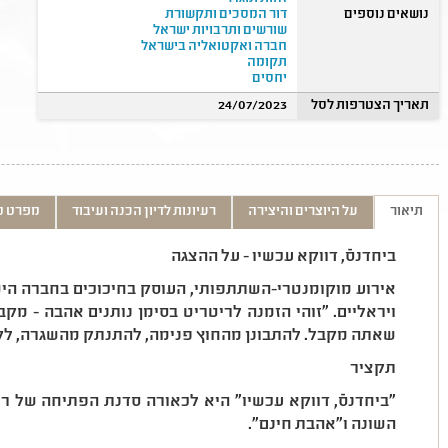
נושאים נוספים
דור המסכים ותקשורת
שורשים ותרבויות ישראל
חברה ואקטואליה בישראל
תקומה
יחסים
תאריך הצטרפות לסל
24/07/2023
תיאור
על היוצרים והיצירה
רעיונות לדיון הכנה ועיבוד
מפרט ט
ביחדנסֿ, דווקא עכשיו - על ההצגה
אירוע מוקומנטרי-השתתפותי, העוסק בחיכוכים בחברה היש
ויראליים. ״זוהי הזמנה לריטריט בסימן נותנים אהבה - מק
שאתה מקבל. להתבונן מהחוץ פנימה, להתנתק מהשגרה, לקח
תקציר
״ביחדנסֿ, דווקא עכשיו״ היא לכאורה סדנת הפתיחה של ר
השונה ו״אהבת חינם״.