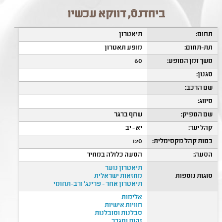
ביחדנסֿ, דווקא עכשיו
תחום:
תיאטרון
תת-תחום:
מופע תאטרון
משך זמן המופע:
60
סגנון:
שם הרכב:
סיווג:
שם המפיק:
שחף ברגר
קהל יעד:
יא - יב
כמות קהל מקסימלית:
120
הסעה:
הסעה כלולה במחיר
תיאטרון נוער
סוגות נוספות
מחזאות ישראלית
תיאטרון אחר - פרינג' ורב-תחומי
אלימות
חוויות אישיות
סבלנות וסובלנות
זהות ומגדר