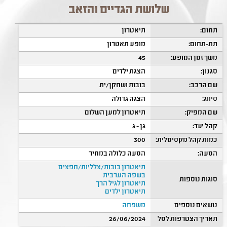
שלושת הגדיים והזאב
תחום:
תיאטרון
תת-תחום:
מופע תאטרון
משך זמן המופע:
45
סגנון:
הצגת ילדים
שם הרכב:
בובות ושחקן/ית
סיווג:
הצגה גדולה
שם המפיק:
תיאטרון למען השלום
קהל יעד:
גן - ג
כמות קהל מקסימלית:
300
הסעה:
הסעה כלולה במחיר
תיאטרון בובות/צלליות/חפצים
בשפה הערבית
סוגות נוספות
תיאטרון לגיל הרך
תיאטרון ילדים
נושאים נוספים
משפחה
תאריך הצטרפות לסל
26/06/2024