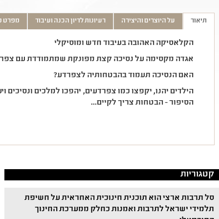
תיאור
על היוצרים והיצירה
רעיונות לדיון הכנה ועיבוד
מפרט ט
הקלאסיקה האהובה בעיבוד חדש ומוסיקלי
אגדה מקסימה על נסיכה קצת מפונקת שמתמודדת עם צפרדע
האם הנסיכה תעמוד בהבטחותיה לצפרדע?
הילדים יהנו, יקפצו כמו צפרדעים, יהפכו למלכים ונסיכים ו
הסיפור - הבטחות צריך לקיים...
קטגוריות
סל תרבות ארצי הוא תוכנית חינוכית האחראית על חשיפת
תלמידי ישראל לתרבות ואמנות כחלק ממערכת החינוך