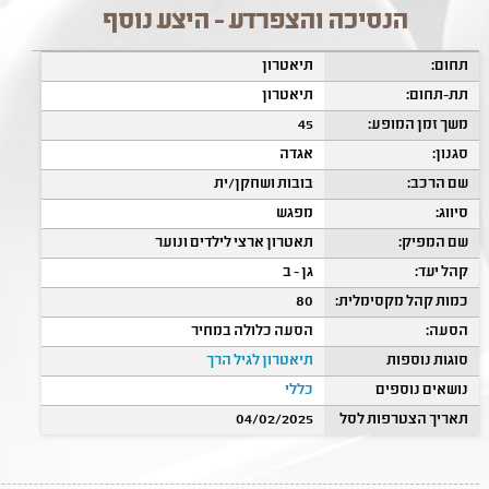
הנסיכה והצפרדע - היצע נוסף
תחום:
תיאטרון
תת-תחום:
תיאטרון
משך זמן המופע:
45
סגנון:
אגדה
שם הרכב:
בובות ושחקן/ית
סיווג:
מפגש
שם המפיק:
תאטרון ארצי לילדים ונוער
קהל יעד:
גן - ב
כמות קהל מקסימלית:
80
הסעה:
הסעה כלולה במחיר
סוגות נוספות
תיאטרון לגיל הרך
נושאים נוספים
כללי
תאריך הצטרפות לסל
04/02/2025