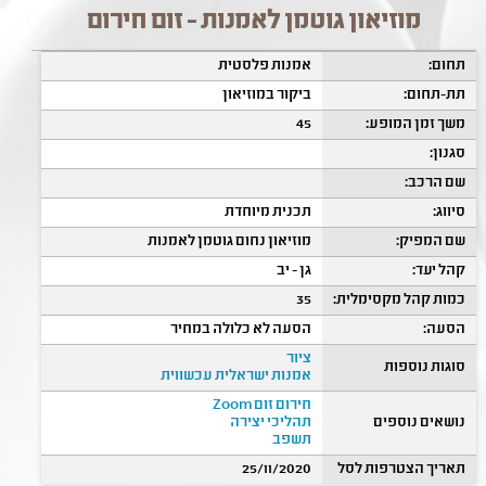
מוזיאון גוטמן לאמנות - זום חירום
תחום:
אמנות פלסטית
תת-תחום:
ביקור במוזיאון
משך זמן המופע:
45
סגנון:
שם הרכב:
סיווג:
תכנית מיוחדת
שם המפיק:
מוזיאון נחום גוטמן לאמנות
קהל יעד:
גן - יב
כמות קהל מקסימלית:
35
הסעה:
הסעה לא כלולה במחיר
ציור
סוגות נוספות
אמנות ישראלית עכשווית
חירום זום Zoom
נושאים נוספים
תהליכי יצירה
תשפב
תאריך הצטרפות לסל
25/11/2020