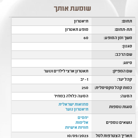
שומעת אותך
תחום:
תיאטרון
תת-תחום:
מופע תאטרון
משך זמן המופע:
60
סגנון:
שם הרכב:
סיווג:
שם המפיק:
תאטרון ארצי לילדים ונוער
קהל יעד:
ז - יב
כמות קהל מקסימלית:
250
הסעה:
הסעה כלולה במחיר
מחזאות ישראלית
סוגות נוספות
תיאטרון נוער
יחסים
נושאים נוספים
אלימות
חוויות אישיות
תאריך הצטרפות לסל
10/09/2023