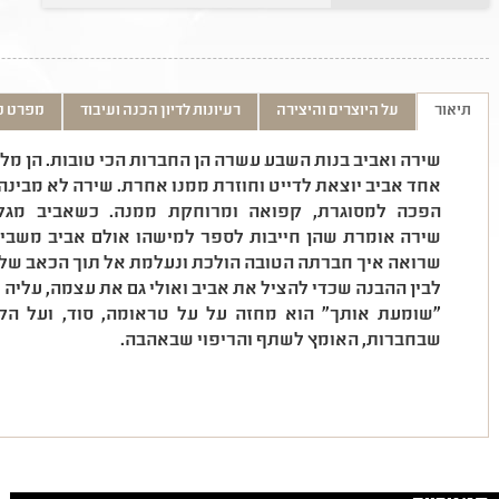
תיאור
על היוצרים והיצירה
רעיונות לדיון הכנה ועיבוד
מפרט ט
שירה ואביב בנות השבע עשרה הן החברות הכי טובות. הן מלא
אחד אביב יוצאת לדייט וחוזרת ממנו אחרת. שירה לא מבי
הפכה למסוגרת, קפואה ומרוחקת ממנה. כשאביב מגל
שירה אומרת שהן חייבות לספר למישהו אולם אביב משבי
שרואה איך חברתה הטובה הולכת ונעלמת אל תוך הכאב שלה
לבין ההבנה שכדי להציל את אביב ואולי גם את עצמה, עליה 
"שומעת אותך" הוא מחזה על על טראומה, סוד, ועל הק
שבחברות, האומץ לשתף והריפוי שבאהבה.