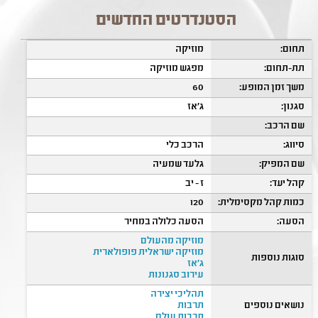
הסטנדרטים החדשים
תחום:
מוזיקה
תת-תחום:
מפגש מוזיקה
משך זמן המופע:
60
סגנון:
ג'אז
שם הרכב:
סיווג:
הרכב כלי
שם המפיק:
גלעד שמעיה
קהל יעד:
ז - יב
כמות קהל מקסימלית:
120
הסעה:
הסעה כלולה במחיר
מוזיקה מהעולם
מוזיקה ישראלית פופולארית
סוגות נוספות
ג'אז
עירוב סגנונות
תהליכי יצירה
נושאים נוספים
תרבות
תרבות עולם