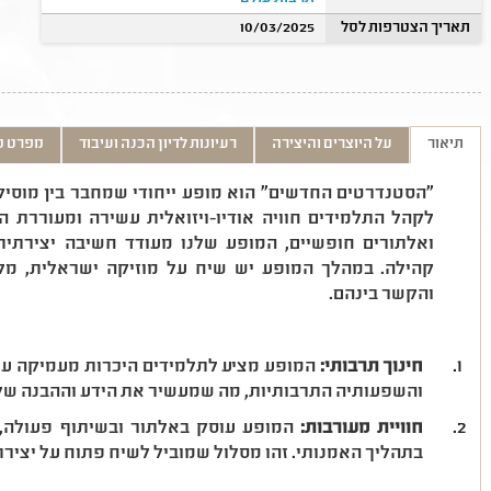
תאריך הצטרפות לסל
10/03/2025
תיאור
על היוצרים והיצירה
רעיונות לדיון הכנה ועיבוד
מפרט ט
"הסטנדרטים החדשים" הוא מופע ייחודי שמחבר בין מוסיק
לקהל התלמידים חוויה אודיו-ויזואלית עשירה ומעוררת ה
ואלתורים חופשיים, המופע שלנו מעודד חשיבה יצירתי
קהילה. במהלך המופע יש שיח על מוזיקה ישראלית, מלח
והקשר בינהם.
חינוך תרבותי:
המופע מציע לתלמידים היכרות מעמיקה עם
והשפעותיה התרבותיות, מה שמעשיר את הידע וההבנה של
חוויית מעורבות:
המופע עוסק באלתור ובשיתוף פעולה, ו
בתהליך האמנותי. זהו מסלול שמוביל לשיח פתוח על יצירת