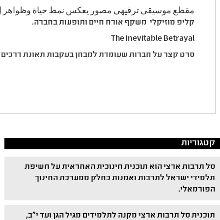
مقطع موسيقى ترفيهي مصور يعكس نمط حياة وظواهر إ
קליפ מוזיקלי משקף אורח חיים ותופעות בחברה
.
The Inevitable Betrayal
סרט קצר על חברות שעומדת למבחן בעקבות תאונת דרכים
.
קטגוריות
סל תרבות ארצי הוא תוכנית חינוכית האחראית על חשיפת
תלמידי ישראל לתרבות ואמנות כחלק ממערכת החינוך
הפורמאלי.
תוכנית סל תרבות ארצי מקנה לתלמידים מגיל הגן ועד י"ב,