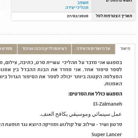
נושאים נוספים
תשפב
תהליכי יצירה
תאריך הצטרפות לסל
27/02/2020
תיאור
על היוצרים והיצירה
רעיונות לדיון הכנה ועיבוד
מפרט ט
במפגש אני מדבר על תהליכי עשיית סרט, כתיבה, צילום, מ
לספר סיפור אחד. אני מחדד את הבנת ההבדל בין אמנות 
המצלמה הקטנה ביותר יכולה לספר את הסיפור הגדול ביו
האמנות.
המפגש כולל את הסרטים:
El-Zalmaneh
عمل سينمائي وموسيقي يكافح العنف.
סרטון ושיר - שילוב של קולנוע ומוזיקה היוצא נגד תופעת ה
Super Lancer