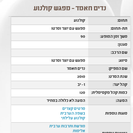
נדים חאמד - מפגש קולנוע
תחום:
קולנוע
תת-תחום:
מפגש עם יוצר וסרטו
משך זמן המופע:
90
סגנון:
שם הרכב:
סיווג:
מפגש עם יוצר וסרטו
שם המפיק:
נדים חאמד
שנת הסרט:
2010
קהל יעד:
ז - יב
כמות קהל מקסימלית:
120
הסעה:
הסעה לא כלולה במחיר
סרטים קצרים
סוגות נוספות
בשפה הערבית
קולנוע עלילתי
מורשת ותרבות ערבית
אלימות