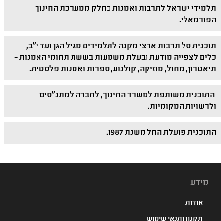
תלמידי ישראל לתרבות ואמנות כחלק ממערכת החינוך
הפורמאלי.
תוכנית סל תרבות ארצי מקנה לתלמידים מגיל הגן ועד י"ב,
כלים לצפייה מודעת ובעלת משמעות בששת תחומי האמנות –
תיאטרון, מחול, מוזיקה, קולנוע, ספרות ואמנות פלסטית.
התוכנית משותפת למשרד החינוך, לחברה למתנ"סים
ולרשויות המקומיות.
התוכנית פועלת החל משנת 1987.
מידע
אודות
תקנון ותנאי שימוש