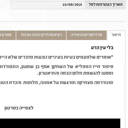
תאריך הצטרפות לסל
23/08/2021
תיאור
על היוצרים והיצירה
רעיונות לדיון הכנה ועיבוד
מפרט ט
בלי עין הרע
“אומרים שלפעמים בעיות בעיניים נובעות מדברים שלא היינו 
סיפור חייו המפליא של השחקן אסף בן שמעון, התמודדו
ומסעו להגשמת חלום הבמה והתיאטרון.
מונודרמה מצחיקה ומרגשת על אמונה, חלומות והכרת הטוב
לצפייה בסרטון