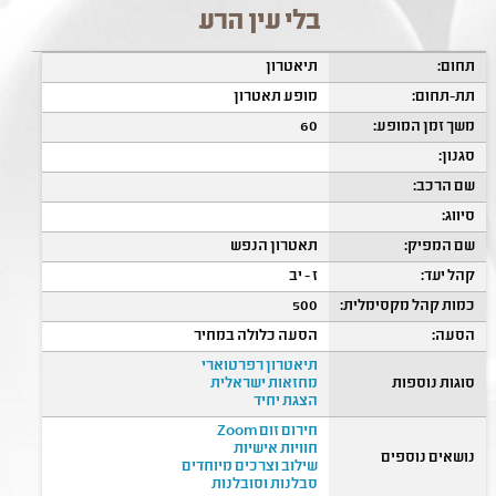
בלי עין הרע
תחום:
תיאטרון
תת-תחום:
מופע תאטרון
משך זמן המופע:
60
סגנון:
שם הרכב:
סיווג:
שם המפיק:
תאטרון הנפש
קהל יעד:
ז - יב
כמות קהל מקסימלית:
500
הסעה:
הסעה כלולה במחיר
תיאטרון רפרטוארי
סוגות נוספות
מחזאות ישראלית
הצגת יחיד
חירום זום Zoom
חוויות אישיות
נושאים נוספים
שילוב וצרכים מיוחדים
סבלנות וסובלנות