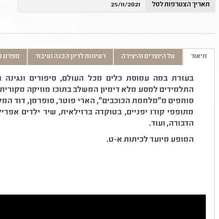
תאריך הצטרפות לסל
25/11/2021
תיאור
על היוצרים והיצירה
רעיונות לדיון הכנה ועיבוד
מפרט ט
בעזרת במה עמוסת כלים מכל העולם, סיפורים ונגינה ו
התלמידים למסע מלא דימיון המשלב בתוכו מוזיקה מקורית 
סוחפים מ"מלחמת הכוכבים", הארי פוטר, סופרמן, דוד המלך מ
מתופפי קודו יפניים, בטוקדה ברזילאית, שיר ילדים אפר
הדבורה, ועוד.
המופע מיועד לכיתות א-ט.