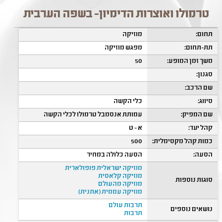
טרמולו ואוצרות הדימיון- בשפה הערבית
תחום:
מוזיקה
תת-תחום:
מפגש מוזיקה
משך זמן המופע:
50
סגנון:
שם הרכב:
סיווג:
כלי הקשה
שם המפיק:
עמותת אנסמבל טרמולו לכלי הקשה
קהל יעד:
א - ט
כמות קהל מקסימלית:
500
הסעה:
הסעה כלולה במחיר
מוזיקה ישראלית פופולארית
מוזיקה קלאסית
סוגות נוספות
מוזיקה מהעולם
מוזיקה עממית (אתנית)
תרבות עולם
נושאים נוספים
תרבות