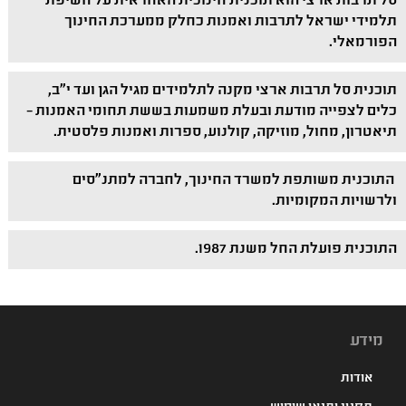
סל תרבות ארצי הוא תוכנית חינוכית האחראית על חשיפת
תלמידי ישראל לתרבות ואמנות כחלק ממערכת החינוך
הפורמאלי.
תוכנית סל תרבות ארצי מקנה לתלמידים מגיל הגן ועד י"ב,
כלים לצפייה מודעת ובעלת משמעות בששת תחומי האמנות –
תיאטרון, מחול, מוזיקה, קולנוע, ספרות ואמנות פלסטית.
התוכנית משותפת למשרד החינוך, לחברה למתנ"סים
ולרשויות המקומיות.
התוכנית פועלת החל משנת 1987.
מידע
אודות