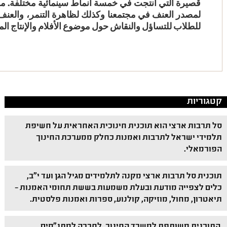
قصيرة التي انتجت في خمسة أنماط سينمائية مختلفة. 
لمصدر العنف في مجتمعنا وكذلك لظاهرة التنمر، والعنف 
للطلاب للتساؤل والنقاش حول موضوع الأفلام والإنتاج الم
קטגוריות
סל תרבות ארצי הוא תוכנית חינוכית האחראית על חשיפת
תלמידי ישראל לתרבות ואמנות כחלק ממערכת החינוך
הפורמאלי.
תוכנית סל תרבות ארצי מקנה לתלמידים מגיל הגן ועד י"ב,
כלים לצפייה מודעת ובעלת משמעות בששת תחומי האמנות –
תיאטרון, מחול, מוזיקה, קולנוע, ספרות ואמנות פלסטית.
התוכנית משותפת למשרד החינוך, לחברה למתנ"סים