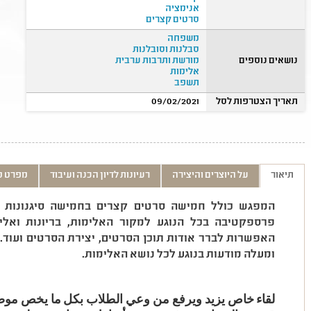
אנימציה
סרטים קצרים
משפחה
סבלנות וסובלנות
נושאים נוספים
מורשת ותרבות ערבית
אלימות
תשפב
תאריך הצטרפות לסל
09/02/2021
תיאור
על היוצרים והיצירה
רעיונות לדיון הכנה ועיבוד
מפרט ט
המפגש כולל חמישה סרטים קצרים בחמישה סיגנונות קו
פרספקטיבה בכל הנוגע למקור האלימות, בריונות ואלי
האפשרות לברר אודות תוכן הסרטים, יצירת הסרטים ועו
ומעלה מודעות בנוגע לכל נושא האלימות.
لقاء خاص يزيد ويرفع من وعي الطلاب بكل ما يخص موضو