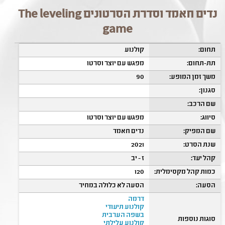
נדים חאמד וסדרת הסרטונים The leveling
game
תחום:
קולנוע
תת-תחום:
מפגש עם יוצר וסרטו
משך זמן המופע:
90
סגנון:
שם הרכב:
סיווג:
מפגש עם יוצר וסרטו
שם המפיק:
נדים חאמד
שנת הסרט:
2021
קהל יעד:
ז - יב
כמות קהל מקסימלית:
120
הסעה:
הסעה לא כלולה במחיר
דרמה
קולנוע תיעודי
בשפה הערבית
סוגות נוספות
קולנוע עלילתי