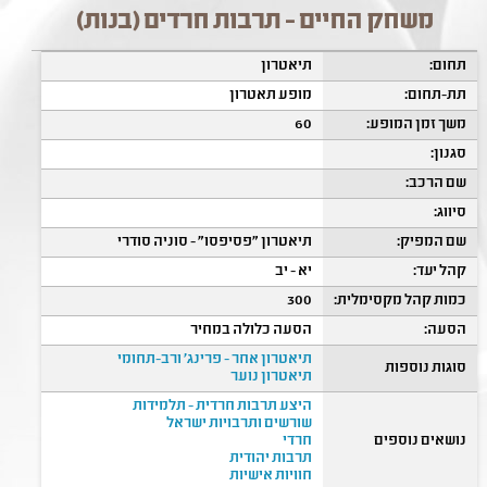
משחק החיים - תרבות חרדים (בנות)
תחום:
תיאטרון
תת-תחום:
מופע תאטרון
משך זמן המופע:
60
סגנון:
שם הרכב:
סיווג:
שם המפיק:
תיאטרון "פסיפסו" - סוניה סודרי
קהל יעד:
יא - יב
כמות קהל מקסימלית:
300
הסעה:
הסעה כלולה במחיר
תיאטרון אחר - פרינג' ורב-תחומי
סוגות נוספות
תיאטרון נוער
היצע תרבות חרדית - תלמידות
שורשים ותרבויות ישראל
נושאים נוספים
חרדי
תרבות יהודית
חוויות אישיות