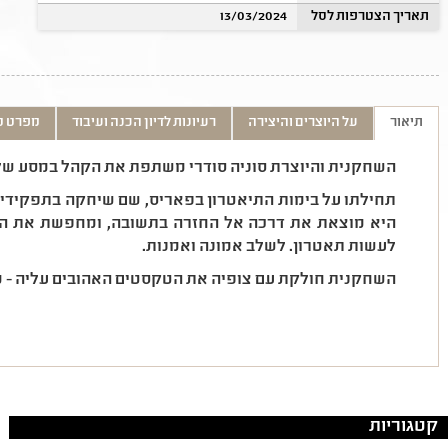
תאריך הצטרפות לסל
13/03/2024
תיאור
על היוצרים והיצירה
רעיונות לדיון הכנה ועיבוד
מפרט ט
השחקנית והיוצרת סוניה סודרי משתפת את הקהל במסע של 
תחילתו על בימות התיאטרון בפאריס, שם שיחקה בתפקידים 
היא מוצאת את דרכה אל החזרה בתשובה, ומחפשת את ה
לעשות תאטרון. לשלב אמונה ואמנות.
השחקנית חולקת עם צופיה את הטקסטים האהובים עליה - 
קטגוריות