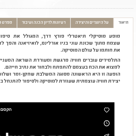
תיאור
על היוצרים והיצירה
רעיונות לדיון הכנה ועיבוד
מפרט ט
מופע מוסיקלי תיאטרלי פורץ דרך, המגולל את סיפור
שצמח מתוך שכונת עוני בניו אורלינס, לואיזיאנה והפך ל
את חותמו על עולם המוסיקה.
התלמידים עוברים חוויה מרגשת ומעוררת השראה המעניק
למצוא את הכח בעצמם להתפתח ולבחור את נתיב חייהם.
הופעה זו היא הראשונה מסוגה המשלבת שחקן-זמר ושלושה
יצירת חוויה עוצמתית שעוזרת למוסיקה ולסיפור להתנחל בל