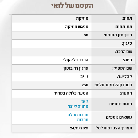
הקסם של לואי
תחום:
מוזיקה
תת-תחום:
מפגש מוזיקה
משך זמן המופע:
50
סגנון:
שם הרכב:
סיווג:
הרכב כלי-קולי
שם המפיק:
ארנון דה בוטון
קהל יעד:
ז - יב
כמות קהל מקסימלית:
250
הסעה:
הסעה כלולה במחיר
ג'אז
סוגות נוספות
מחווה ליוצר
תרבות עולם
נושאים נוספים
תרבות
תאריך הצטרפות לסל
24/11/2021