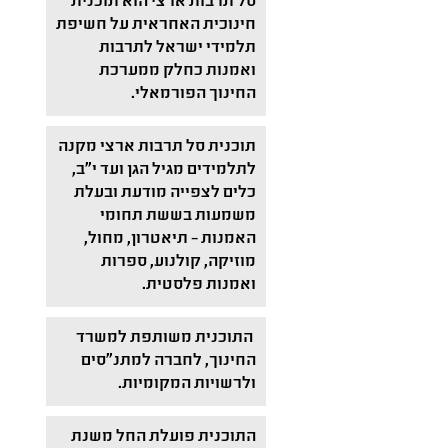
סל תרבות ארצי הוא תוכנית
חינוכית האחראית על חשיפת
תלמידי ישראל לתרבות
ואמנות כחלק ממערכת
החינוך הפורמאלי.
תוכנית סל תרבות ארצי מקנה
לתלמידים מגיל הגן ועד י"ב,
כלים לצפייה מודעת ובעלת
משמעות בששת תחומי
האמנות – תיאטרון, מחול,
מוזיקה, קולנוע, ספרות
ואמנות פלסטית.
התוכנית משותפת למשרד
החינוך, לחברה למתנ"סים
ולרשויות המקומיות.
התוכנית פועלת החל משנת