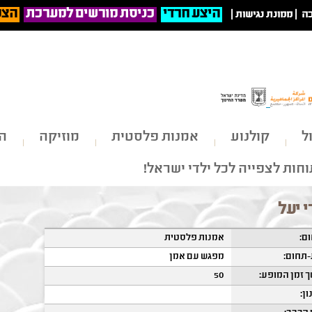
היצע חרדי
כניסת מורשים למערכת
הצט
ה
|
ממונת נגישות
|
ל
קולנוע
אמנות פלסטית
מוזיקה
הי
חות לצפייה לכל ילדי ישראל!
י יעל
ם:
אמנות פלסטית
תחום:
מפגש עם אמן
 זמן המופע:
50
ון: