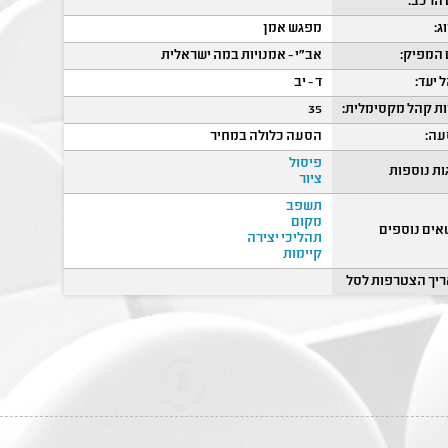
הרכב:
ג:
מפגש אמן
המפיק:
אב"י - אמנויות במה ישראלית
 יעד:
ד - יב
ת קהל מקסימלית:
35
ה:
הסעה כלולה במחיר
פיסול
ות נוספות
ציור
תשפב
מקום
אים נוספים
תהליכי יצירה
קיימות
יך הצטרפות לסל