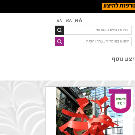
רפות להיצע
Aא
Aא
Aא
צע נוסף