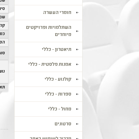
שם 
סיוו
חומרי העשרה
שם 
קהל
השתלמויות ופרויקטים
כמו
מיוחדים
הסע
תיאטרון - כללי
סוג
אמנות פלסטית - כללי
נוש
קולנוע - כללי
תאר
ספרות - כללי
מחול - כללי
סרטונים