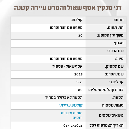
דני מנקין אסף שאול והסרט עיירה קטנה
תחום:
קולנוע
תת-תחום:
מפגש עם יוצר וסרטו
משך זמן המופע:
30
סגנון:
שם הרכב:
סיווג:
מפגש עם יוצר וסרטו
שם המפיק:
אסף שאול - אספוּר
שנת הסרט:
2023
קהל יעד:
ה - י
כמות קהל מקסימלית:
80
הסעה:
הסעה לא כלולה במחיר
סוגות נוספות
קולנוע עלילתי
חוויות אישיות
נושאים נוספים
יחסים
תאריך הצטרפות לסל
03/12/2023