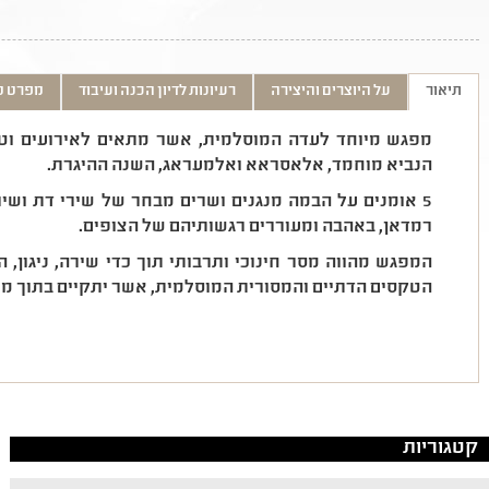
תיאור
על היוצרים והיצירה
רעיונות לדיון הכנה ועיבוד
מפרט ט
מפגש מיוחד לעדה המוסלמית, אשר מתאים לאירועים וטק
הנביא מוחמד, אלאסראא ואלמעראג, השנה ההיגרת.
5
אומנים על הבמה מנגנים ושרים מבחר של שירי דת ושיר
רמדאן, באהבה ומעוררים רגשותיהם של הצופים
.
המפגש מהווה מסר חינוכי ותרבותי תוך כדי שירה, ניגון, 
הטקסים הדתיים והמסורית המוסלמית, אשר יתקיים בתוך 
קטגוריות