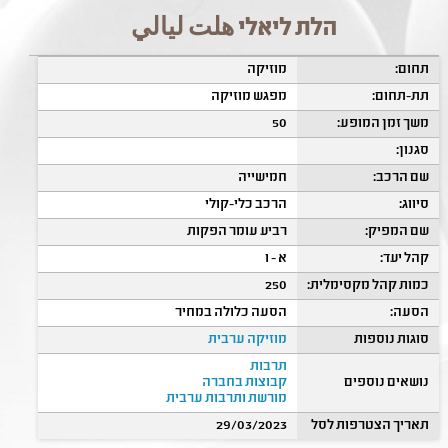
הלת ליאלי هلت ليالي
תחום:
מוזיקה
תת-תחום:
מפגש מוזיקה
משך זמן המופע:
50
סגנון:
שם הרכב:
חמישייה
סיווג:
הרכב כלי-קולי
שם המפיק:
רביע עומר הפקות
קהל יעד:
א - ו
כמות קהל מקסימלית:
250
הסעה:
הסעה כלולה במחיר
סוגות נוספות
מוזיקה ערבית
תרבות
נושאים נוספים
קבוצות בחברה
מורשת ותרבות ערבית
תאריך הצטרפות לסל
29/03/2023