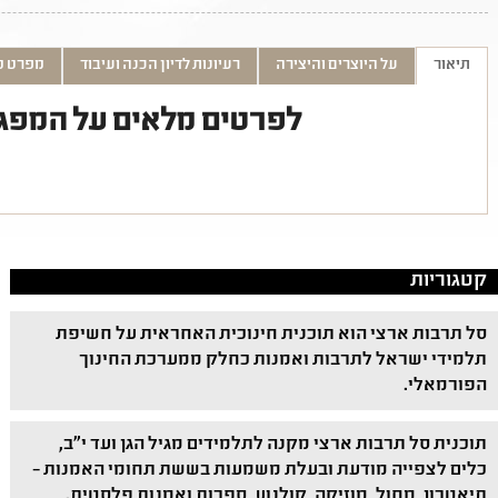
תיאור
על היוצרים והיצירה
רעיונות לדיון הכנה ועיבוד
מפרט ט
לפרטים מלאים על המפג
קטגוריות
סל תרבות ארצי הוא תוכנית חינוכית האחראית על חשיפת
תלמידי ישראל לתרבות ואמנות כחלק ממערכת החינוך
הפורמאלי.
תוכנית סל תרבות ארצי מקנה לתלמידים מגיל הגן ועד י"ב,
כלים לצפייה מודעת ובעלת משמעות בששת תחומי האמנות –
תיאטרון, מחול, מוזיקה, קולנוע, ספרות ואמנות פלסטית.