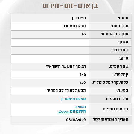
בן אדם - זום - חירום
תחום:
תיאטרון
תת-תחום:
מפגש תאטרון
משך זמן המופע:
45
סגנון:
שם הרכב:
סיווג:
שם המפיק:
תאטרון השעה הישראלי
קהל יעד:
ג - ו
כמות קהל מקסימלית:
120
הסעה:
הסעה לא כלולה במחיר
סוגות נוספות
מפגש תיאטרון
תשפב
נושאים נוספים
חירום זום Zoom
תאריך הצטרפות לסל
08/11/2020