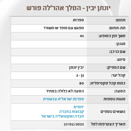
יונתן יבין - המלך אהר'לה פורש
תחום:
ספרות
תת-תחום:
מפגש עם סופר או משורר
משך זמן המופע:
45
סגנון:
שם הרכב:
סיווג:
שם המפיק:
יבין יונתן
קהל יעד:
גן - ג
כמות קהל מקסימלית:
80
הסעה:
הסעה לא כלולה במחיר
סוגות נוספות
ספרות ישראלית עכשווית
יחסים
נושאים נוספים
קבוצות בחברה
חברה ואקטואליה בישראל
תאריך הצטרפות לסל
27/02/2025