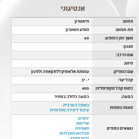
אנטיגוני
תחום:
תיאטרון
תת-תחום:
מופע תאטרון
משך זמן המופע:
60
סגנון:
שם הרכב:
סיווג:
שם המפיק:
עמותת אלאופק ללתקאפה ולפנון
קהל יעד:
י - יב
כמות קהל מקסימלית:
400
הסעה:
הסעה כלולה במחיר
בשפה הערבית
סוגות נוספות
עיבוד ליצירה ספרותית
יחסים
אלימות
נושאים נוספים
משפחה
סבלנות וסובלנות
זהות ומגדר