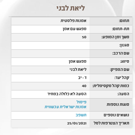
ליאת לבני
תחום:
אמנות פלסטית
תת-תחום:
מפגש עם אמן
משך זמן המופע:
50
סגנון:
שם הרכב:
סיווג:
מפגש אמן
שם המפיק:
ליאת לבני
קהל יעד:
ד - יב
כמות קהל מקסימלית:
40
הסעה:
הסעה לא כלולה במחיר
פיסול
סוגות נוספות
אמנות ישראלית עכשווית
נושאים נוספים
תשפב
תאריך הצטרפות לסל
25/01/2021