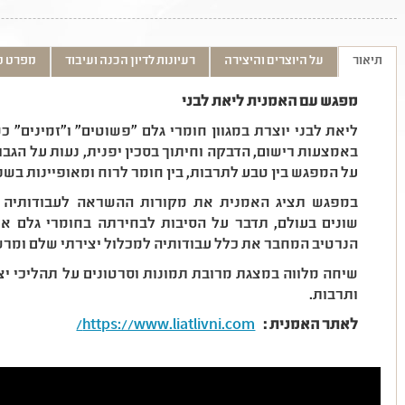
תיאור
על היוצרים והיצירה
רעיונות לדיון הכנה ועיבוד
מפרט ט
מפגש עם האמנית ליאת לבני
ליאת לבני יוצרת במגוון חומרי גלם "פשוטים" ו"זמינים" כמ
באמצעות רישום, הדבקה וחיתוך בסכין יפנית, נעות על הג
על המפגש בין טבע לתרבות, בין חומר לרוח ומאופיינות בשפ
במפגש תציג האמנית את מקורות ההשראה לעבודותיה 
שונים בעולם, תדבר על הסיבות לבחירתה בחומרי גלם א
הנרטיב המחבר את כלל עבודותיה למכלול יצירתי שלם ומרש
שיחה מלווה במצגת מרובת תמונות וסרטונים על תהליכי יצ
ותרבות
.
לאתר האמנית
:
https://www.liatlivni.com/