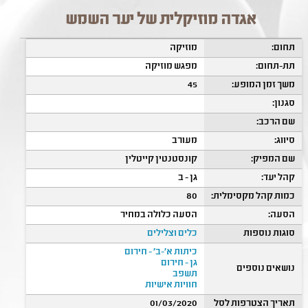
אגדה מוזיקלית של יער השמש
תחום:
מוזיקה
תת-תחום:
מפגש מוזיקה
משך זמן המופע:
45
סגנון:
שם הרכב:
סיווג:
מעורב
שם המפיק:
קונסטנטין קייטלין
קהל יעד:
גן - ב
כמות קהל מקסימלית:
80
הסעה:
הסעה כלולה במחיר
סוגות נוספות
כלים וצלילים
כיתות א'-ב' - חירום
גן - חירום
נושאים נוספים
תשפב
חוויות אישיות
תאריך הצטרפות לסל
01/03/2020