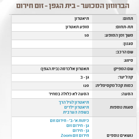
הברווזון המכוער - בית הגפן - זום חירום
תחום:
תיאטרון
תת-תחום:
מופע תאטרון
משך זמן המופע:
50
סגנון:
שם הרכב:
סיווג:
שם המפיק:
תאטרון אלכרמה (בית הגפן)
קהל יעד:
גן - ב
כמות קהל מקסימלית:
120
הסעה:
הסעה לא כלולה במחיר
תיאטרון לגיל הרך
סוגות נוספות
תיאטרון ילדים
בשפה הערבית
כיתות א'-ב' - חירום זום
גן - חירום זום
גן - חירום
נושאים נוספים
חירום זום Zoom