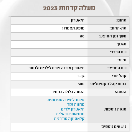
מעלה קרחות 2023
תחום:
תיאטרון
תת-תחום:
מופע תאטרון
משך זמן המופע:
60
סגנון:
שם הרכב:
סיווג:
שם המפיק:
תאטרון אורנה פורת לילדים ולנוער
קהל יעד:
גן - ו
כמות קהל מקסימלית:
500
הסעה:
הסעה כלולה במחיר
עיבוד ליצירה ספרותית
מחזות זמר
סוגות נוספות
תיאטרון ילדים
מחזאות ישראלית
קלאסיקה מודרנית
נושאים נוספים