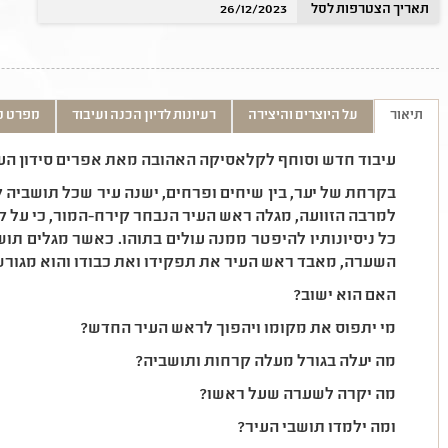
תאריך הצטרפות לסל
26/12/2023
תיאור
על היוצרים והיצירה
רעיונות לדיון הכנה ועיבוד
מפרט ט
עיבוד חדש וסוחף לקלאסיקה האהובה מאת אפרים סידון הע
בקרחת של יער, בין שיחים ופרחים, ישנה עיר שכל תושביה
למרבה הזוועה, מגלה ראש העיר הנבחר קירח-המור, כי על ק
כל ניסיונותיו להיפטר ממנה עולים בתוהו. כאשר מגלים ת
השערה, מאבד ראש העיר את תפקידו ואת כבודו והוא מגורש,
האם הוא ישוב?
מי יתפוס את מקומו ויהפוך לראש העיר החדש?
מה יעלה בגורל מעלה קרחות ותושביה?
מה יקרה לשערה שעל ראשו?
ומה ילמדו תושבי העיר?