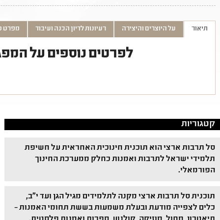
תיאור
על היוצרים והיצירה
רעיונות לדיון הכנה ועיבוד
מפרט ט
לפרטים נוספים על המפג
קטגוריות
סל תרבות ארצי הוא תוכנית חינוכית האחראית על חשיפת
תלמידי ישראל לתרבות ואמנות כחלק ממערכת החינוך
הפורמאלי.
תוכנית סל תרבות ארצי מקנה לתלמידים מגיל הגן ועד י"ב,
כלים לצפייה מודעת ובעלת משמעות בששת תחומי האמנות –
תיאטרון, מחול, מוזיקה, קולנוע, ספרות ואמנות פלסטית.