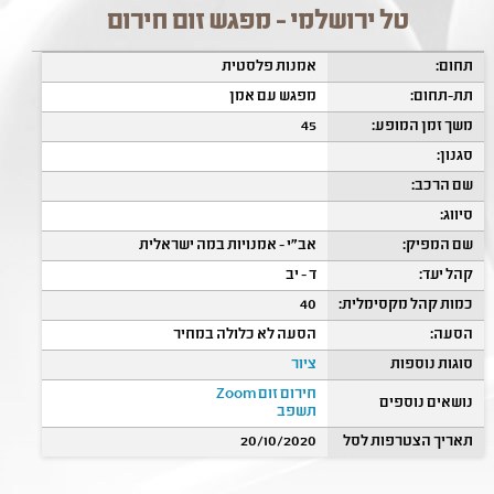
טל ירושלמי - מפגש זום חירום
תחום:
אמנות פלסטית
תת-תחום:
מפגש עם אמן
משך זמן המופע:
45
סגנון:
שם הרכב:
סיווג:
שם המפיק:
אב"י - אמנויות במה ישראלית
קהל יעד:
ד - יב
כמות קהל מקסימלית:
40
הסעה:
הסעה לא כלולה במחיר
סוגות נוספות
ציור
חירום זום Zoom
נושאים נוספים
תשפב
תאריך הצטרפות לסל
20/10/2020