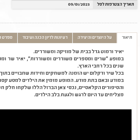
תאריך הצטרפות לסל
09/01/2023
תיאור
על היוצרים והיצירה
רעיונות לדיון הכנה ועיבוד
מפרט ט
יאיר ורמוט גדל בבית של מוזיקה ומשוררים.
שנים בכל רחבי הארץ.
בכל שיר ודקלום יש הזמנה למשחקים וחידות שחבויים בתוך מ
במודע ובאם בתת מודע. המופע מזמין את הילדים למסע קסום
והסיפורים הקלאסיים, נכסי צאן הברזל הללו שלקחו חלק חש
מצליחים עד היום לרגש ולגעת בלב הילדים.