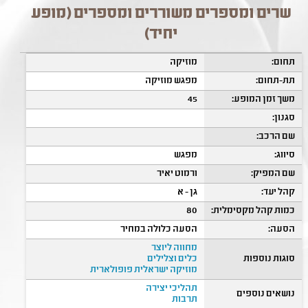
שרים ומספרים משוררים ומספרים (מופע
יחיד)
תחום:
מוזיקה
תת-תחום:
מפגש מוזיקה
משך זמן המופע:
45
סגנון:
שם הרכב:
סיווג:
מפגש
שם המפיק:
ורמוט יאיר
קהל יעד:
גן - א
כמות קהל מקסימלית:
80
הסעה:
הסעה כלולה במחיר
מחווה ליוצר
סוגות נוספות
כלים וצלילים
מוזיקה ישראלית פופולארית
תהליכי יצירה
נושאים נוספים
תרבות