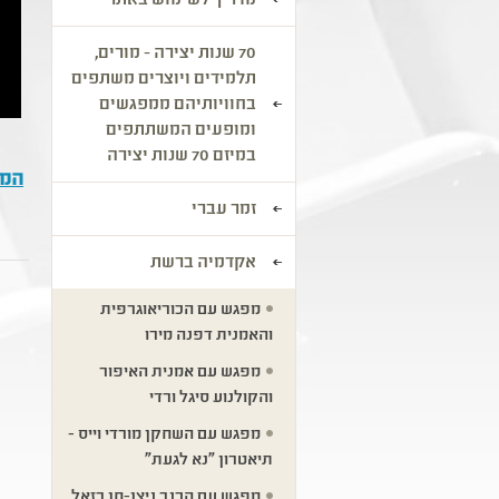
מדריך לשימוש באתר
70 שנות יצירה - מורים,
תלמידים ויוצרים משתפים
בחוויותיהם ממפגשים
ומופעים המשתתפים
במיזם 70 שנות יצירה
המפ
זמר עברי
אקדמיה ברשת
מפגש עם הכוריאוגרפית
והאמנית דפנה מירו
מפגש עם אמנית האיפור
והקולנוע סיגל ורדי
מפגש עם השחקן מורדי וייס -
תיאטרון "נא לגעת"
מפגש עם הכנר ניצן-חן רזאל