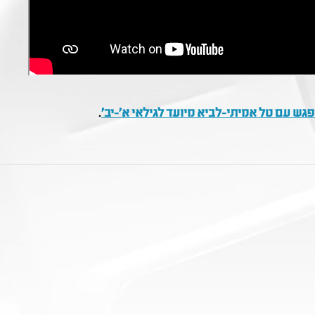
גש עם טל אמיתי-לביא מיועד לגילאי א'-יב'
.