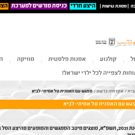
היצע חרדי
כניסת מורשים למערכת
הצט
ה
|
ממונת נגישות
|
ל
קולנוע
אמנות פלסטית
מוזיקה
הי
חות לצפייה לכל ילדי ישראל!
בית
/
אקדמיה ברשת
/
מפגש עם האמנית טל אמיתי-לביא
גש עם האמנית טל אמיתי-לביא
בשנת 2021, תשפ"א, מוצגים מיטב המפגשים והמופעים מהיצע 