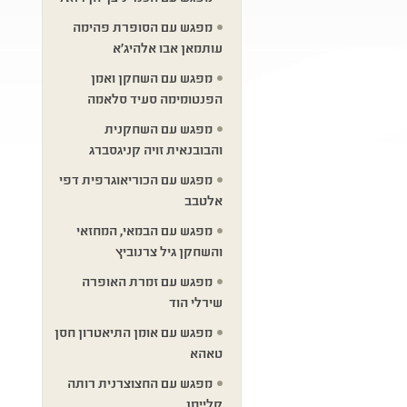
מפגש עם הסופרת פהימה
עותמאן אבו אלהיג׳א
מפגש עם השחקן ואמן
הפנטומימה סעיד סלאמה
מפגש עם השחקנית
והבובנאית זויה קניגסברג
מפגש עם הכוריאוגרפית דפי
אלטבב
מפגש עם הבמאי, המחזאי
והשחקן גיל צרנוביץ
מפגש עם זמרת האופרה
שירלי הוד
מפגש עם אומן התיאטרון חסן
טאהא
מפגש עם החצוצרנית רותה
קליימן