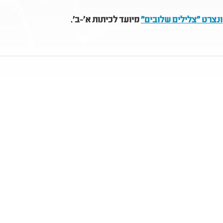
נצרט "צלילים שלובים"
מיועד לכיתות א'-ב'
.