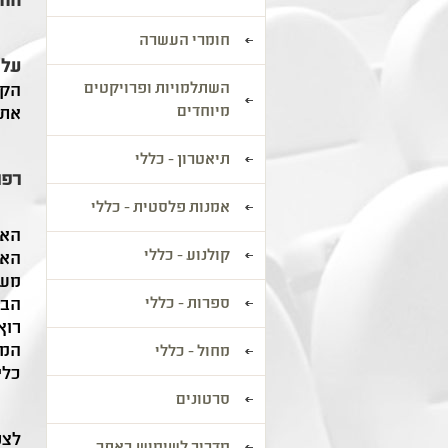
החי
חומרי העשרה
על 
השתלמויות ופרויקטים
הקו
מיוחדים
את 
תיאטרון - כללי
רפר
אמנות פלסטית - כללי
האר
קולנוע - כללי
האפ
מעו
ספרות - כללי
הבר
רוץ 
המו
מחול - כללי
כלי
סרטונים
לצפ