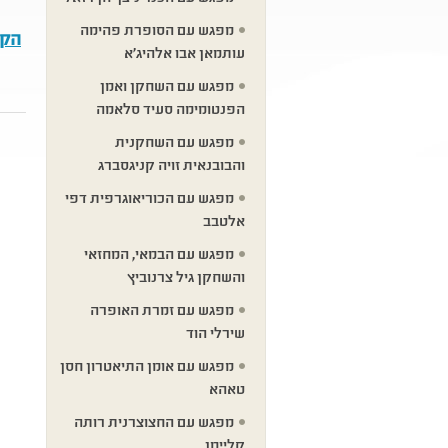
מפגש עם הסופרת פהימה
הקו
עותמאן אבו אלהיג׳א
מפגש עם השחקן ואמן
הפנטומימה סעיד סלאמה
מפגש עם השחקנית
והבובנאית זויה קניגסברג
מפגש עם הכוריאוגרפית דפי
אלטבב
מפגש עם הבמאי, המחזאי
והשחקן גיל צרנוביץ
מפגש עם זמרת האופרה
שירלי הוד
מפגש עם אומן התיאטרון חסן
טאהא
מפגש עם החצוצרנית רותה
קליימן