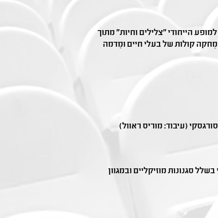
למופע הייחודי "צלילים וחיות" מתוך
חקה קולות של בעלי חיים ומַדמה
גסקי (עיבוד: מוריס ראוול)
שלל סגנונות מוזיקליים ובמגוון