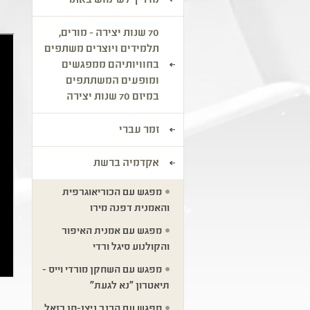
מדריך לשימוש באתר
70 שנות יצירה - מורים,
תלמידים ויוצרים משתפים
בחוויותיהם ממפגשים
ומופעים המשתתפים
במיזם 70 שנות יצירה
זמר עברי
אקדמיה ברשת
מפגש עם הכוריאוגרפית
והאמנית דפנה מירו
מפגש עם אמנית האיפור
והקולנוע סיגל ורדי
מפגש עם השחקן מורדי וייס -
תיאטרון "נא לגעת"
מפגש עם הכנר ניצן-חן רזאל