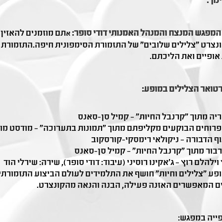
נוך.
המפגש המנצח והמנהל האמנותי דודי סופר:
תם מוזמנים להאזין 
א
נצרט ״צלילים שלובים״ של התזמורת הסימפונית חיפה.התזמורת מְ
אופיים ואת הליכתם.
טואר הצלילים במופע:
יה מתוך "קרנבל החיות" – קמיל סן-סאנס
רוחים הבוקעים מקליפתם מתוך "תמונות בתערוכה" – מודסט מוסור
ף הדבורה – ניקולאי רימסקי-קורסקוב
בור מתוך ״קרנבל החיות" – קמיל סן-סאנס
וילהלם רוץ – ג'אקינו רוסיני (עיבוד: דודי סופר), שירה: שירלי הוד
פע "צלילים וחיות" חושף את התלמידים לעולם הביצוע התזמורתי ב
ם המאפשרים האזנה פעילה, הבנה והנאה מהקונצרט.
ייה במפגש: