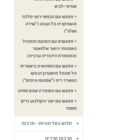
אמיתי-לביא
מפגש עם הבמאי רועי מלכה
והשחקנית בל וענונו ("שירה
ושלג")
מפגשים עם המנצח והמנהל
האמנותי ניזאר אלחאטר
(התזמורת היהודית ערבית)
מפגש עם המחזאית ביאטריס
הל ומנהל תיאטרון הנפש
הווארד ריפ ("אסונות וניסים")
מפגש עם הסופרת שהם סמיט
מפגש עם יוצר הקולנוע נדים
חאמד
מלוא הסל חוויות - תרבות
תרבות חרדית