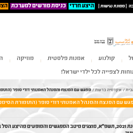
היצע חרדי
כניסת מורשים למערכת
הצט
ה
|
ממונת נגישות
|
ל
קולנוע
אמנות פלסטית
מוזיקה
הי
חות לצפייה לכל ילדי ישראל!
בית
/
אקדמיה ברשת
/
מפגש עם המנצח והמנהל האמנותי דודי סופר (התזמו
גש עם המנצח והמנהל האמנותי דודי סופר (התזמורת הסימפו
בשנת 2021, תשפ"א, מוצגים מיטב המפגשים והמופעים מהיצע 