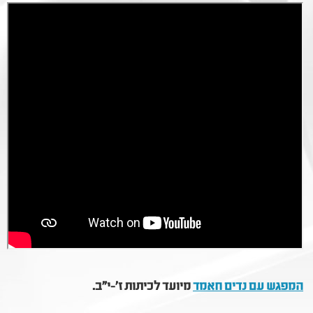
המפגש עם נדים חאמד
מיועד לכיתות ז'-י"ב.