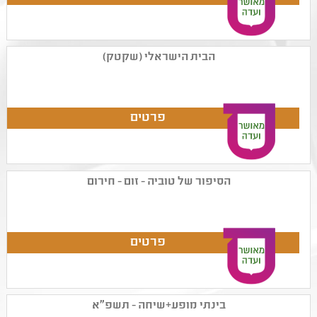
הבית הישראלי (שקטק)
הסיפור של טוביה - זום - חירום
בינתי מופע+שיחה - תשפ״א