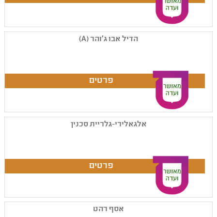
הדיל אבו ג'והר (A)
אלגאלירי-גלריית סכנין
אסף רהט