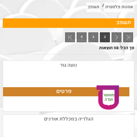
/
אמנות פלסטית
תשפב
תשפב
4
3
2
- 1
סך הכל: 118 תוצאות
נועה גור
הגלריה במכללת אורנים