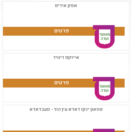
אפק איריס
אייזקס דיוויד
מוזאון ינקו דאדא עין הוד - מעבדאדא