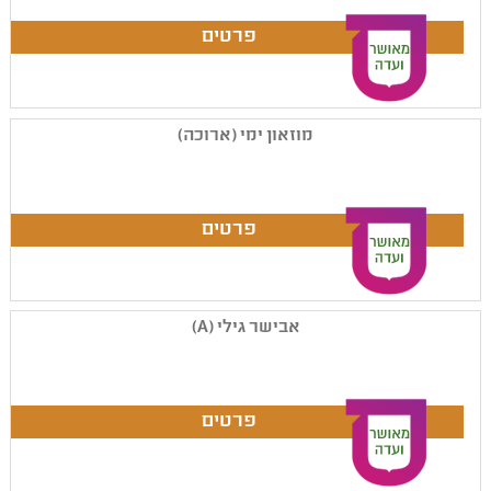
מוזאון ימי (ארוכה)
אבישר גילי (A)