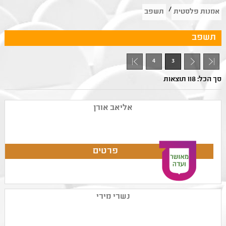
/
אמנות פלסטית
תשפב
תשפב
4
3
- 1
סך הכל: 118 תוצאות
אליאב אורן
נשרי מירי