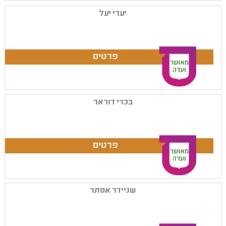
יערי יעל
בכרי דוראר
שניידר אסתר