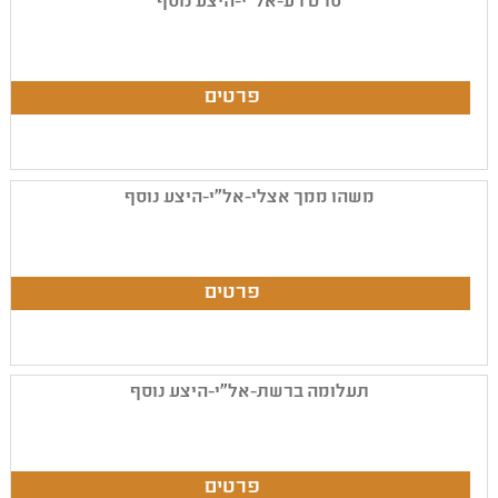
סרט רע-אל"י-היצע נוסף
משהו ממך אצלי-אל"י-היצע נוסף
תעלומה ברשת-אל"י-היצע נוסף