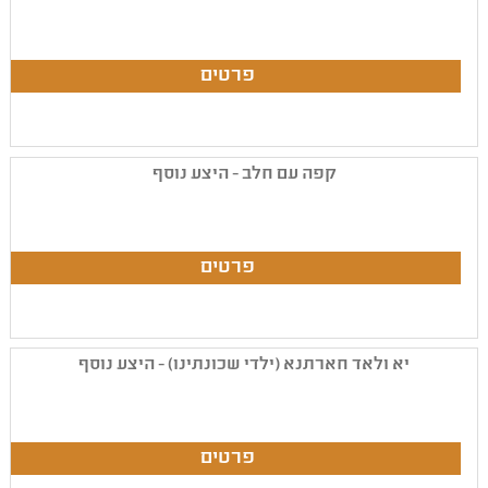
קפה עם חלב - היצע נוסף
יא ולאד חארתנא (ילדי שכונתינו) - היצע נוסף