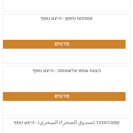
אוסתאז וחסון - היצע נוסף
הצגת שמס אלשמוסה - היצע נוסף
קסם המדבר (صندوق الصحراء السحري) - היצע נוסף