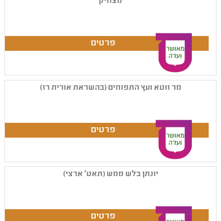
מצחיק
מר זוטא ועץ התפוחים (בהשראת אורית רז)
יונתן בלש ממש (תאט' ארצי)