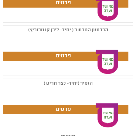
הברווזון המכוער ( יחיד- לירן קנטרוביץ)
הזמיר (יחיד- נצר חריט )