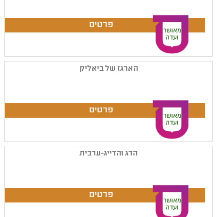
הארגז של ביאליק
הדג והדייג-ערבית