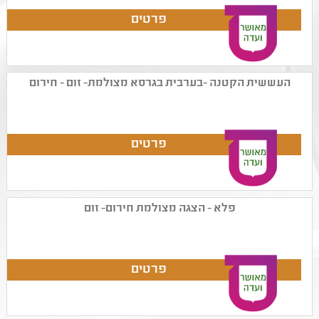
העששית הקטנה -בערבית בגרסא מצולמת- זום - חירום
פלא - הצגה מצולמת חירום- זום