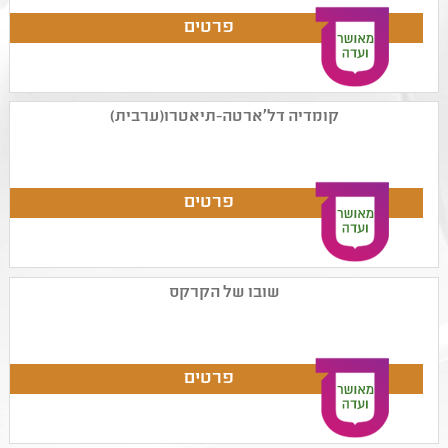
קומדיה דל'ארטה-תיאטרו(ערבית)
שובו של הקרקס