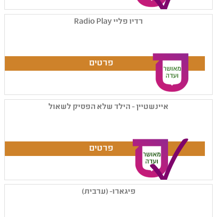
רדיו פליי Radio Play
איינשטיין - הילד שלא הפסיק לשאול
פיגארו- (ערבית)