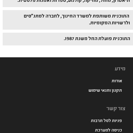
תיאטרון, מחול, מוזיקה, קולנוע, ספרות ואמנות פלסטית.
התוכנית משותפת למשרד החינוך, לחברה למתנ"סים
ולרשויות המקומיות.
התוכנית פועלת החל משנת 1987.
מידע
אודות
תקנון ותנאי שימוש
צור קשר
פניות לסל תרבות
כניסה למערכת