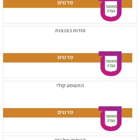
סודות בצנצנת
התשמע קולי