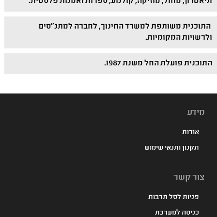
תיאטרון, מחול, מוזיקה, קולנוע, ספרות ואמנות פלסטית.
התוכנית משותפת למשרד החינוך, לחברה למתנ"סים
ולרשויות המקומיות.
התוכנית פועלת החל משנת 1987.
מידע
אודות
תקנון ותנאי שימוש
צור קשר
פניות לסל תרבות
כניסה למערכת