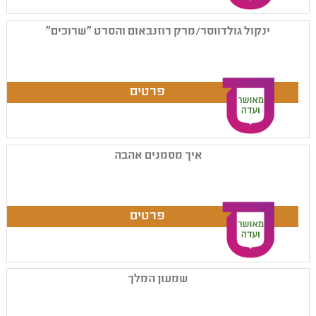
ינקול גולדווסר/מרק רוזנבאום והסרט "שרוכים"
איך מסמנים אהבה
שמעון המלך