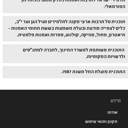
תלמידי ישראל לתרבות ואמנות כחלק ממערכת החינוך
הפורמאלי.
תוכנית סל תרבות ארצי מקנה לתלמידים מגיל הגן ועד י"ב,
כלים לצפייה מודעת ובעלת משמעות בששת תחומי האמנות –
תיאטרון, מחול, מוזיקה, קולנוע, ספרות ואמנות פלסטית.
התוכנית משותפת למשרד החינוך, לחברה למתנ"סים
ולרשויות המקומיות.
התוכנית פועלת החל משנת 1987.
מידע
אודות
תקנון ותנאי שימוש