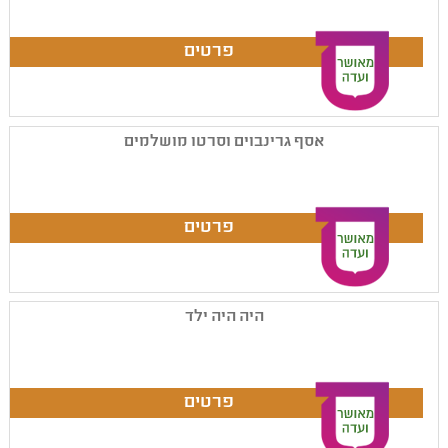
אסף גרינבוים וסרטו מושלמים
היה היה ילד