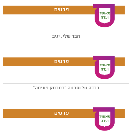
חבר שלי , יניב
ברדה טל וסרטה "במרחק פעימה"